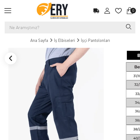
0
Ana Sayfa
İş Elbiseleri
İşçi Pantolonları