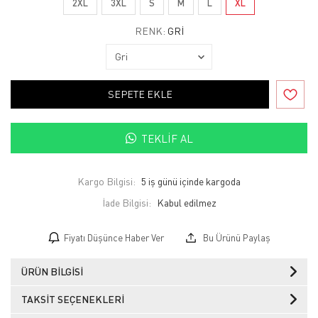
2XL
3XL
S
M
L
XL
RENK:
GRI
SEPETE EKLE
TEKLIF AL
Kargo Bilgisi:
5 iş günü içinde kargoda
İade Bilgisi:
Fiyatı Düşünce Haber Ver
Bu Ürünü Paylaş
ÜRÜN BILGISI
TAKSIT SEÇENEKLERI