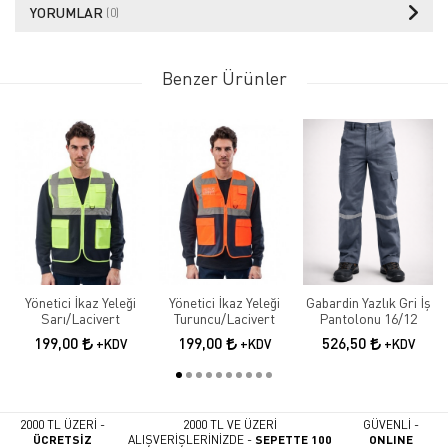
YORUMLAR
(0)
Benzer Ürünler
Yönetici İkaz Yeleği
Yönetici İkaz Yeleği
Gabardin Yazlık Gri İş
Sarı/Lacivert
Turuncu/Lacivert
Pantolonu 16/12
199,00
199,00
526,50
+KDV
+KDV
+KDV
2000 TL ÜZERİ -
2000 TL VE ÜZERİ
GÜVENLİ -
ÜCRETSİZ
ALIŞVERİŞLERİNİZDE -
SEPETTE 100
ONLINE