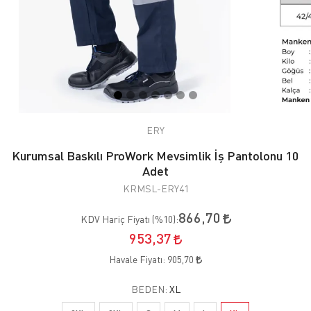
ERY
Kurumsal Baskılı ProWork Mevsimlik İş Pantolonu 10
Adet
KRMSL-ERY41
866,70
KDV Hariç Fiyatı (
%10
):
953,37
Havale Fiyatı:
905,70
BEDEN:
XL