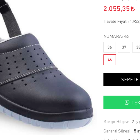
2.055,35
Havale Fiyatı:
1.952
NUMARA:
46
36
37
3
46
SEPETE
TEK
Kargo Bilgisi:
2 iş
Garanti Süresi:
5 a