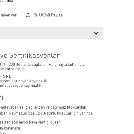
Haber Ver
Bu Ürünü Paylaş
ve Sertifikasyonlar
1 - 200 Joule'de sağlanan korumayla kullanıcıyı
ne karşı korur.
+ SRB
seramik yüzeyde kaymazlık
metal yüzeyde kaymazlık
ri
sağlayacak asi çizgilerden ve bağımsız bloklardan
ban, kaymazlık özelliğiyle zorlu koşullar için yanında.
şaltan şok emici hava yastığı düzeni
un koruyucu
0 gr