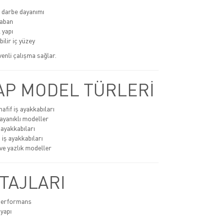
 darbe dayanımı
aban
 yapı
ilir iç yüzey
üvenli çalışma sağlar.
P MODEL TÜRLERİ
afif iş ayakkabıları
ayanıklı modeller
 ayakkabıları
 iş ayakkabıları
ve yazlık modeller
TAJLARI
 performans
 yapı