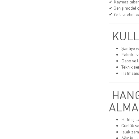
✔ Kaymaz taba
✔ Geniş model çe
✔ Yerli üretim av
KULL
Şantiye v
Fabrika v
Depo ve lo
Teknik se
Hafif san
HANG
ALMA
Hafif iş 
Günlük s
Islak ze
Ağır iş →