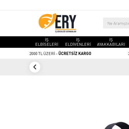
İŞ
İŞ
İŞ
ELBİSELERİ
ELDİVENLERİ
AYAKKABILARI
2000 TL ÜZERİ -
ÜCRETSİZ KARGO