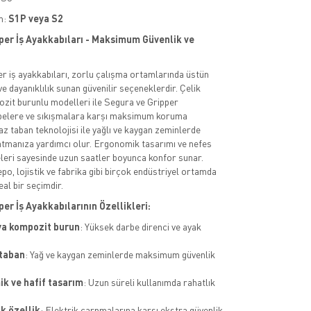
m:
S1P veya S2
per İş Ayakkabıları - Maksimum Güvenlik ve
r iş ayakkabıları, zorlu çalışma ortamlarında üstün
e dayanıklılık sunan güvenilir seçeneklerdir. Çelik
zit burunlu modelleri ile Segura ve Gripper
rbelere ve sıkışmalara karşı maksimum koruma
z taban teknolojisi ile yağlı ve kaygan zeminlerde
atmanıza yardımcı olur. Ergonomik tasarımı ve nefes
leri sayesinde uzun saatler boyunca konfor sunar.
epo, lojistik ve fabrika gibi birçok endüstriyel ortamda
eal bir seçimdir.
er İş Ayakkabılarının Özellikleri:
ya kompozit burun
: Yüksek darbe direnci ve ayak
.
taban
: Yağ ve kaygan zeminlerde maksimum güvenlik
k ve hafif tasarım
: Uzun süreli kullanımda rahatlık
ik özellik
: Elektrik çarpmalarına karşı ekstra güvenlik.