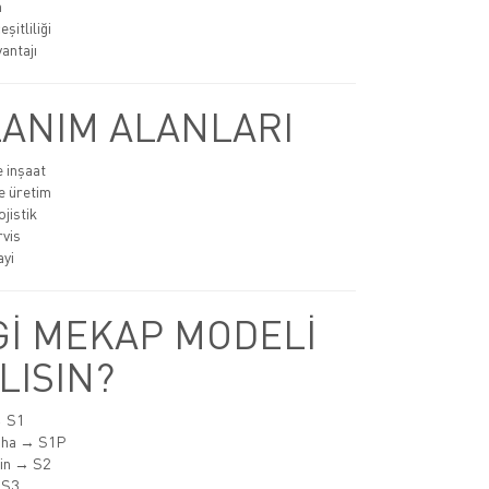
n
şitliliği
antajı
ANIM ALANLARI
e inşaat
e üretim
jistik
rvis
ayi
İ MEKAP MODELİ
LISIN?
→ S1
aha → S1P
min → S2
 S3