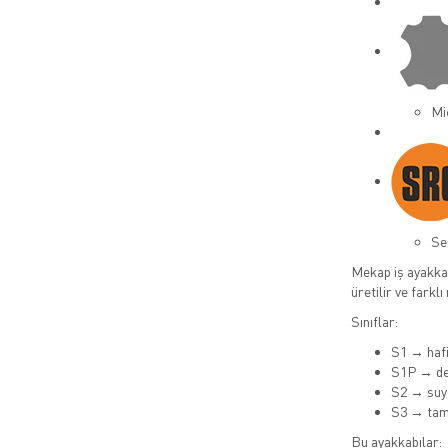
Mi
Se
Mekap iş ayakkab
üretilir ve farklı
Sınıflar:
S1 → hafi
S1P → de
S2 → suya
S3 → tam
Bu ayakkabılar: