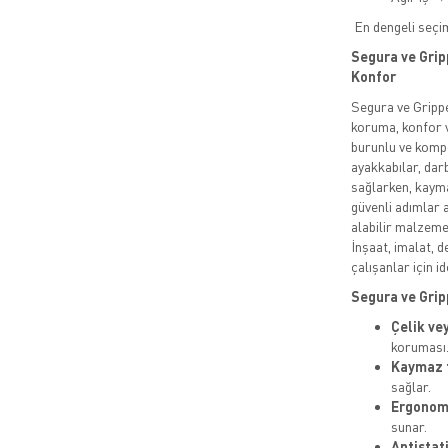
En dengeli seçi
Segura ve Grip
Konfor
Segura ve Grippe
koruma, konfor v
burunlu ve kompo
ayakkabılar, da
sağlarken, kayma
güvenli adımlar 
alabilir malzeme
İnşaat, imalat, d
çalışanlar için id
Segura ve Gripp
Çelik ve
koruması
Kaymaz 
sağlar.
Ergonomi
sunar.
Antistat