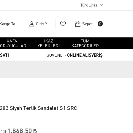
Türk Lirası
Kargo Takip
Giriş Yap
Sepetim
0
KAFA
İKAZ
TÜM
ORUYUCULAR
YELEKLERİ
KATEGORİLER
RSATI
GÜVENLİ -
ONLINE ALIŞVERİŞ
03 Siyah Terlik Sandalet S1 SRC
1.868,50
10
):