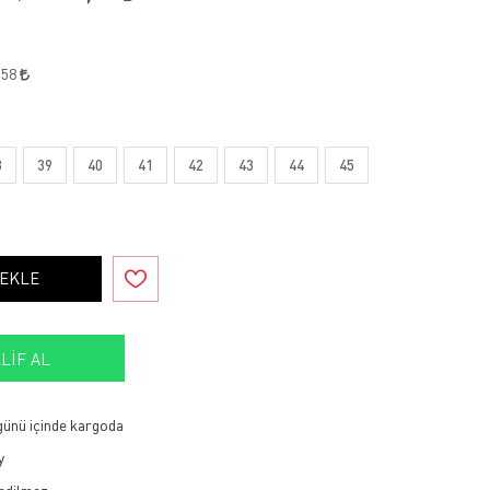
,58
8
39
40
41
42
43
44
45
 EKLE
LIF AL
 günü içinde kargoda
y