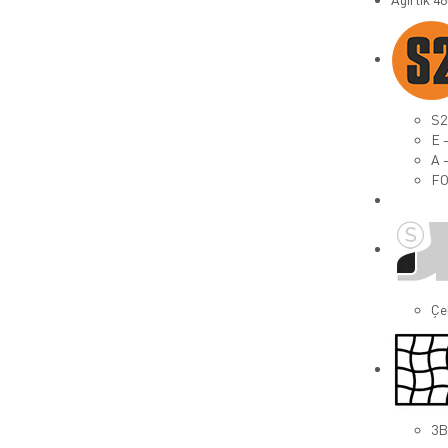
S2 
E –
A 
FO
Çe
3B 