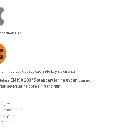
crofiber Deri
ramik ve çelik yüzey üzerinde kayma direnci
ıları,
EN ISO 20345 standartlarına uygun
olarak
 risk seviyelerine göre sınıflandırılır.
f işler
linmez taban
 dayanıklı
 koruma