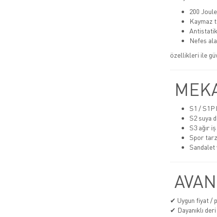
200 Joule
Kaymaz t
Antistatik
Nefes alab
özellikleri ile g
MEKA
S1 / S1P h
S2 suya d
S3 ağır iş
Spor tarz
Sandalet 
AVAN
✔ Uygun fiyat /
✔ Dayanıklı deri