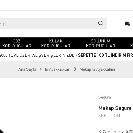
GÖZ
KULAK
SOLUNUM
KORUYUCULAR
KORUYUCULAR
KORUYUCULAR
K
2000 TL VE ÜZERİ ALIŞVERİŞLERİNİZDE -
SEPETTE 100 TL İNDİRİM FI
Ana Sayfa
İş Ayakkabıları
Mekap İş Ayakkabısı
Segura
Mekap Segura 2
SGR-203 S1
KDV Hariç Fiyatı (
%