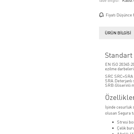
İade Bilgisi:
Fiyatı Düşünce 
ÜRÜN BILGISI
Standart 
EN ISO 20345:201
ezilme darbeleri
SRC SRC=SRA 
SRA:Deterjanlı 
SRB:Gliserinli 
Özellikle
İşinde cesurluk 
olusan Segura ta
Stresi bo
Çelik bur
Ağırlık 46