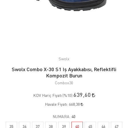
Swolx
Swolx Combo X-30 S1 Iş Ayakkabısı, Reflektifli
Kompozit Burun
Combox30
639,60
KDV Hariç Fiyatı (
%10
):
Havale Fiyatı:
668,38
NUMARA:
40
35
36
37
38
39
40
45
46
47