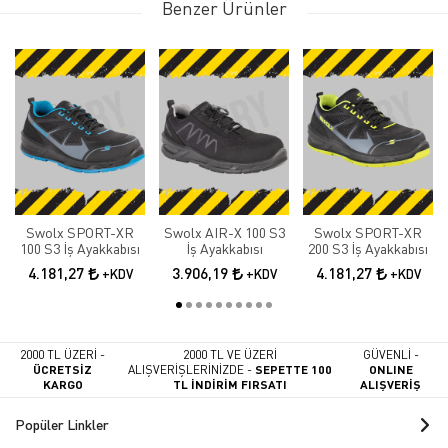
Benzer Ürünler
Swolx SPORT-XR
Swolx AIR-X 100 S3
Swolx SPORT-XR
100 S3 İş Ayakkabısı
İş Ayakkabısı
200 S3 İş Ayakkabısı
4.181,27
3.906,19
4.181,27
+KDV
+KDV
+KDV
2000 TL ÜZERİ -
2000 TL VE ÜZERİ
GÜVENLİ -
ÜCRETSİZ
ALIŞVERİŞLERİNİZDE -
SEPETTE 100
ONLINE
KARGO
TL İNDİRİM FIRSATI
ALIŞVERİŞ
Popüler Linkler