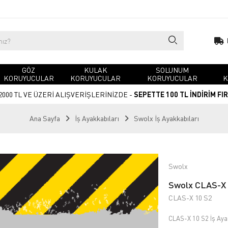
GÖZ
KULAK
SOLUNUM
KORUYUCULAR
KORUYUCULAR
KORUYUCULAR
K
2000 TL VE ÜZERİ ALIŞVERİŞLERİNİZDE -
SEPETTE 100 TL İNDİRİM FI
Ana Sayfa
İş Ayakkabıları
Swolx İş Ayakkabıları
Swolx
Swolx CLAS-X 1
CLAS-X 10 S2
CLAS-X 10 S2 İş Aya