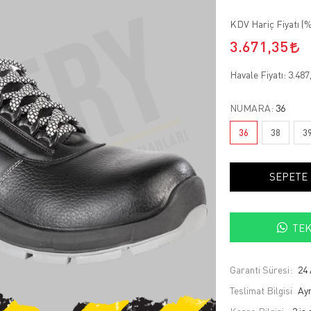
KDV Hariç Fiyatı (
%
3.671,35
Havale Fiyatı:
3.487
NUMARA:
36
36
38
3
SEPETE
TEK
Garanti Süresi:
24 
Teslimat Bilgisi
Ayn