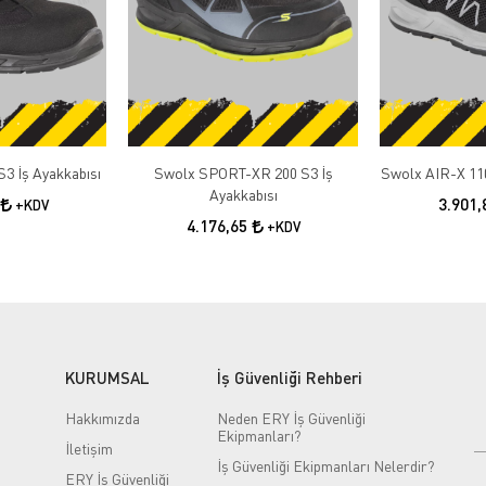
3 İş Ayakkabısı
Swolx SPORT-XR 200 S3 İş
Swolx AIR-X 110
Ayakkabısı
3.901
+KDV
4.176,65
+KDV
KURUMSAL
İş Güvenliği Rehberi
Hakkımızda
Neden ERY İş Güvenliği
Ekipmanları?
İletişim
İş Güvenliği Ekipmanları Nelerdir?
ERY İş Güvenliği