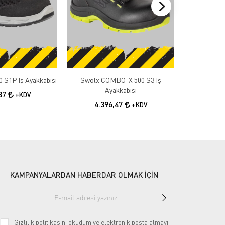
 S1P İş Ayakkabısı
Swolx COMBO-X 500 S3 İş
Swolx COMB
Ayakkabısı
A
,87
+KDV
4.396,47
4.3
+KDV
KAMPANYALARDAN HABERDAR OLMAK İÇİN
Gizlilik politikasını
okudum ve elektronik posta almayı