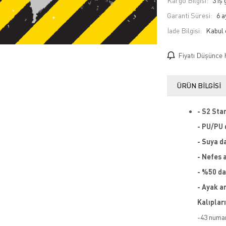
Kargo Bilgisi:
3 iş
Garanti Süresi:
6 a
İade Bilgisi:
Fiyatı Düşünce 
ÜRÜN BILGISI
- S2 Sta
- PU/PU 
- Suya da
- Nefes a
- %50 da
- Ayak a
Kalıplar
-43 numar