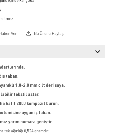
 günü içinde kargoda
y
Haber Ver
Bu Ürünü Paylaş
ndartlarında.
dıs taban.
yanıklı 1.8-2.0 mm cilt deri saya.
labilir tekstil astar.
ha hafif 200J kompozit burun.
notomisine uygun iç taban.
ımız yarım numara geniştir.
a tek ağırlığı 0,524 gramdır.