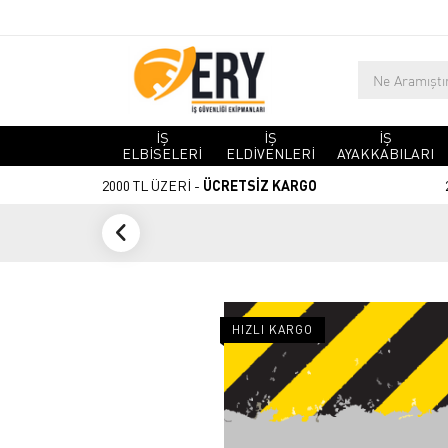
İŞ
İŞ
İŞ
ELBİSELERİ
ELDİVENLERİ
AYAKKABILARI
2000 TL ÜZERİ -
ÜCRETSİZ KARGO
HIZLI KARGO