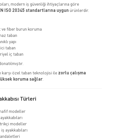
ıları, modern iş güvenliği ihtiyaçlarına göre
N ISO 20345 standartlarına uygun
ürünlerdir.
ve fiber burun koruma
az taban
nıklı yapı
ci taban
riyel iç taban
donatılmıştır.
 karşı özel taban teknolojisi ile
zorlu çalışma
yüksek koruma sağlar
.
kkabısı Türleri
hafif modeller
 ayakkabıları
rikçi modeller
 iş ayakkabıları
sandaletleri