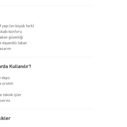
f yapı (en büyük fark)
kkabı konforu
ban güvenliği
 dayanıklı taban
asarım
rda Kullanılır?
ve depo
e üretim
e teknik işler
servis
ikler