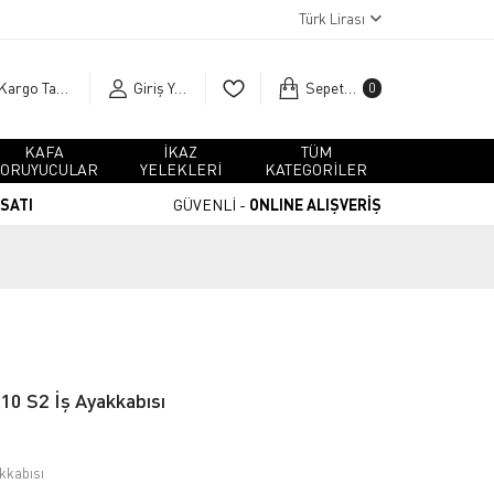
Türk Lirası
Kargo Takip
Giriş Yap
Sepetim
0
KAFA
İKAZ
TÜM
ORUYUCULAR
YELEKLERİ
KATEGORİLER
RSATI
GÜVENLİ -
ONLINE ALIŞVERİŞ
0 S2 İş Ayakkabısı
kkabısı