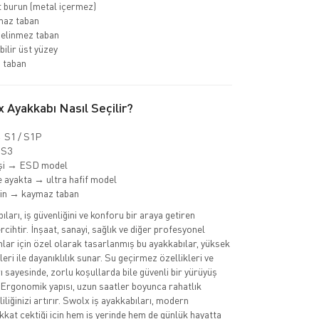
 burun (metal içermez)
az taban
delinmez taban
bilir üst yüzey
 taban
 Ayakkabı Nasıl Seçilir?
→ S1 / S1P
 S3
işi → ESD model
 ayakta → ultra hafif model
min → kaymaz taban
ları, iş güvenliğini ve konforu bir araya getiren
cihtir. İnşaat, sanayi, sağlık ve diğer profesyonel
nlar için özel olarak tasarlanmış bu ayakkabılar, yüksek
eri ile dayanıklılık sunar. Su geçirmez özellikleri ve
 sayesinde, zorlu koşullarda bile güvenli bir yürüyüş
 Ergonomik yapısı, uzun saatler boyunca rahatlık
iliğinizi artırır. Swolx iş ayakkabıları, modern
ikkat çektiği için hem iş yerinde hem de günlük hayatta