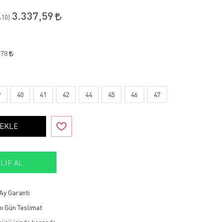
3.337,59
10
):
,78
9
40
41
42
44
45
46
47
 EKLE
LIF AL
Ay Garanti
ı Gün Teslimat