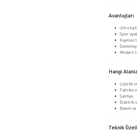
Avantajları
Ultra hafi
Spor aya
Kaymaz ta
Delinmeye
Modern t
Hangi Alanla
Lojistik 
Fabrika v
Şantiye
Elektrik v
Bakım ve 
Teknik Özell