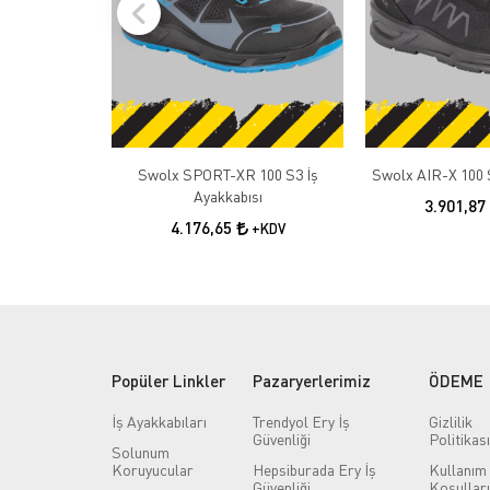
Swolx SPORT-XR 100 S3 İş
Swolx AIR-X 100 S
Ayakkabısı
3.901,87
4.176,65
+KDV
Popüler Linkler
Pazaryerlerimiz
ÖDEME
İş Ayakkabıları
Trendyol Ery İş
Gizlilik
Güvenliği
Politikası
Solunum
Koruyucular
Hepsiburada Ery İş
Kullanım
Güvenliği
Koşulları