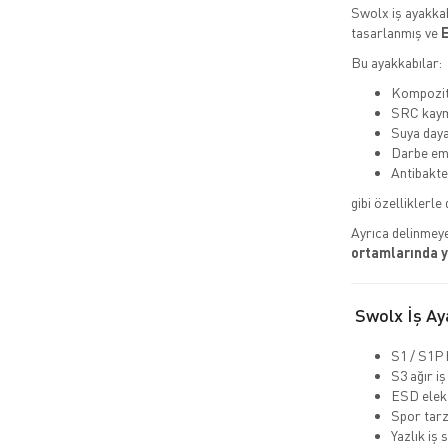
Swolx iş ayakkab
tasarlanmış ve
E
Bu ayakkabılar:
Kompozit 
SRC kaym
Suya daya
Darbe emi
Antibakte
gibi özelliklerle 
Ayrıca delinmeye
ortamlarında 
Swolx İş Aya
S1 / S1P 
S3 ağır iş
ESD elekt
Spor tarz
Yazlık iş 