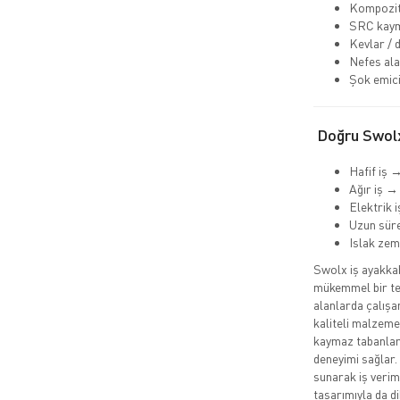
Kompozit
SRC kaym
Kevlar / 
Nefes ala
Şok emici
Doğru Swolx
Hafif iş 
Ağır iş →
Elektrik 
Uzun süre
Islak ze
Swolx iş ayakkabı
mükemmel bir ter
alanlarda çalışa
kaliteli malzemel
kaymaz tabanları
deneyimi sağlar.
sunarak iş veriml
tasarımıyla da d