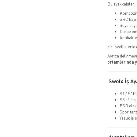
Bu ayakkabılar:
Kompozit 
SRC kaym
Suya daya
Darbe emi
Antibakte
gibi özelliklerle 
Ayrıca delinmeye
ortamlarında 
Swolx İş Aya
S1 / S1P 
S3 ağır iş
ESD elekt
Spor tarz
Yazlık iş 