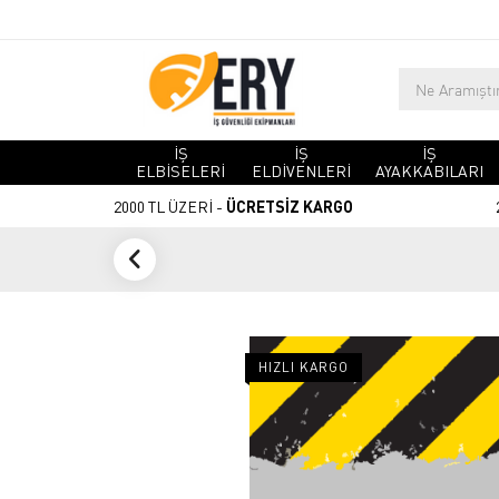
İŞ
İŞ
İŞ
ELBİSELERİ
ELDİVENLERİ
AYAKKABILARI
2000 TL ÜZERİ -
ÜCRETSİZ KARGO
HIZLI KARGO