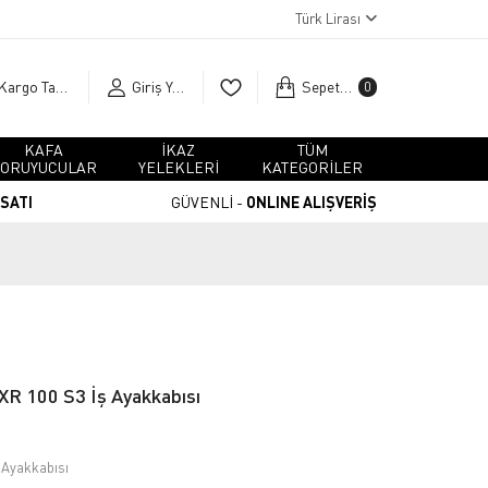
Türk Lirası
Kargo Takip
Giriş Yap
Sepetim
0
KAFA
İKAZ
TÜM
ORUYUCULAR
YELEKLERİ
KATEGORİLER
RSATI
GÜVENLİ -
ONLINE ALIŞVERİŞ
R 100 S3 İş Ayakkabısı
 Ayakkabısı