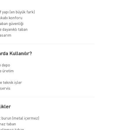
f yapı (en büyük fark)
kkabı konforu
ban güvenliği
 dayanıklı taban
asarım
rda Kullanılır?
ve depo
e üretim
e teknik işler
servis
ikler
 burun (metal içermez)
az taban
delinmez taban