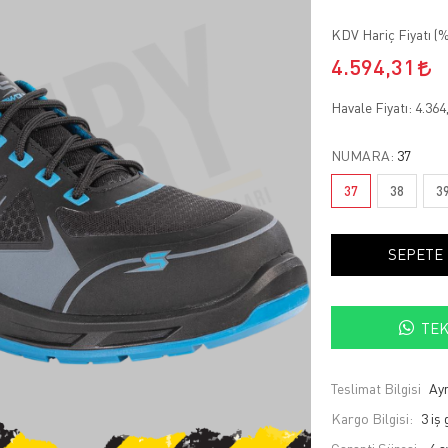
KDV Hariç Fiyatı (
%
4.594,31
Havale Fiyatı:
4.364
NUMARA:
37
37
38
3
SEPETE
TEK
Teslimat Bilgisi
Ayn
Kargo Bilgisi:
3 iş