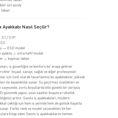
bilir üst yüzey
 taban
 Ayakkabı Nasıl Seçilir?
→ S1 / S1P
 S3
işi → ESD model
 ayakta → ultra hafif model
min → kaymaz taban
ları, iş güvenliğini ve konforu bir araya getiren
cihtir. İnşaat, sanayi, sağlık ve diğer profesyonel
nlar için özel olarak tasarlanmış bu ayakkabılar, yüksek
eri ile dayanıklılık sunar. Su geçirmez özellikleri ve
 sayesinde, zorlu koşullarda bile güvenli bir yürüyüş
 Ergonomik yapısı, uzun saatler boyunca rahatlık
iliğinizi artırır. Swolx iş ayakkabıları, modern
ikkat çektiği için hem iş yerinde hem de günlük hayatta
sunar. Farklı renk ve model seçenekleri ile her
açlara hitap eden Swolx iş ayakkabılarını hemen