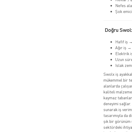
Nefes ala
Şok emici
Doğru Swolx
Hafif iş 
Ağır iş →
Elektrik 
Uzun süre
Islak ze
Swolx iş ayakkabı
mükemmel bir ter
alanlarda çalışa
kaliteli malzemel
kaymaz tabanları
deneyimi sağlar.
sunarak iş veriml
tasarımıyla da d
şık bir görünüm 
sektördeki ihtiy