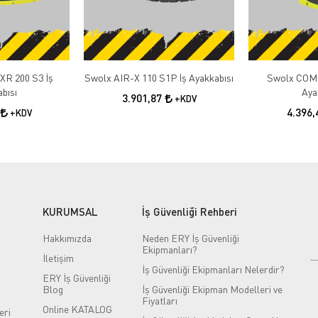
R 200 S3 İş
Swolx AIR-X 110 S1P İş Ayakkabısı
Swolx COMB
bısı
Aya
3.901,87
+KDV
4.396
+KDV
KURUMSAL
İş Güvenliği Rehberi
Hakkımızda
Neden ERY İş Güvenliği
Ekipmanları?
İletişim
İş Güvenliği Ekipmanları Nelerdir?
ERY İş Güvenliği
Blog
İş Güvenliği Ekipman Modelleri ve
Fiyatları
Online KATALOG
eri