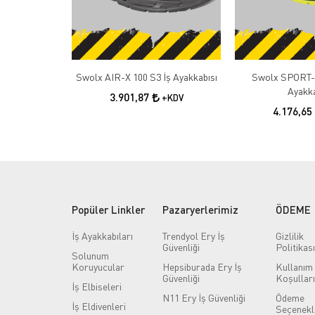
Swolx AIR-X 100 S3 İş Ayakkabısı
Swolx SPORT-X
Ayakka
3.901,87
+KDV
4.176,65
Popüler Linkler
Pazaryerlerimiz
ÖDEME
İş Ayakkabıları
Trendyol Ery İş
Gizlilik
Güvenliği
Politikası
Solunum
Koruyucular
Hepsiburada Ery İş
Kullanım
Güvenliği
Koşulları
İş Elbiseleri
N11 Ery İş Güvenliği
Ödeme
İş Eldivenleri
Seçenekl