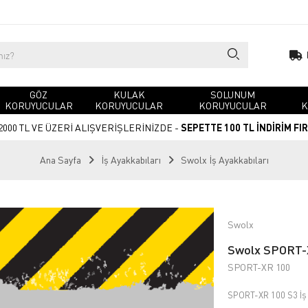
GÖZ
KULAK
SOLUNUM
KORUYUCULAR
KORUYUCULAR
KORUYUCULAR
K
2000 TL VE ÜZERİ ALIŞVERİŞLERİNİZDE -
SEPETTE 100 TL İNDİRİM FI
Ana Sayfa
İş Ayakkabıları
Swolx İş Ayakkabıları
Swolx
Swolx SPORT-X
SPORT-XR 100
SPORT-XR 100 S3 İş