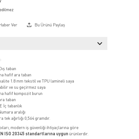
y
Haber Ver
Bu Ürünü Paylaş
:
Dış taban
a hafif ara taban
kalite 1.8 mm tekstil ve TPU lamineli saya
abilir ve su geçirmez saya
a hafif kompozit burun
ara taban
 İç tabanlık
 Numara aralığı
a tek ağırlığı 0,564 gramdır.
ıları, modern iş güvenliği ihtiyaçlarına göre
N ISO 20345 standartlarına uygun
ürünlerdir.