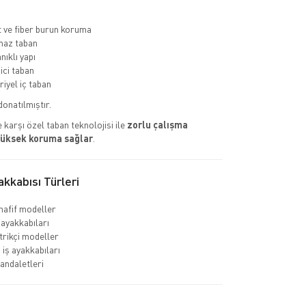
ve fiber burun koruma
az taban
nıklı yapı
ci taban
riyel iç taban
donatılmıştır.
 karşı özel taban teknolojisi ile
zorlu çalışma
yüksek koruma sağlar
.
kkabısı Türleri
hafif modeller
 ayakkabıları
rikçi modeller
 iş ayakkabıları
sandaletleri