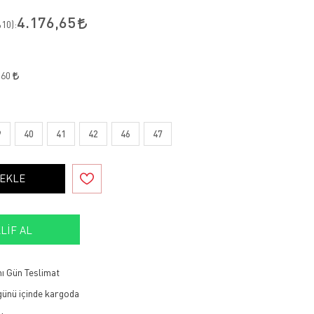
4.176,65
10
):
,60
9
40
41
42
46
47
 EKLE
LIF AL
ı Gün Teslimat
 günü içinde kargoda