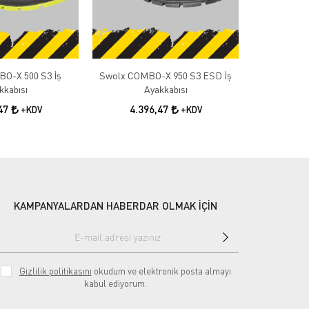
O-X 500 S3 İş
Swolx COMBO-X 950 S3 ESD İş
Swolx TRIGO
kkabısı
Ayakkabısı
3.4
,47
4.396,47
+KDV
+KDV
KAMPANYALARDAN HABERDAR OLMAK İÇİN
Gizlilik politikasını
okudum ve elektronik posta almayı
kabul ediyorum.