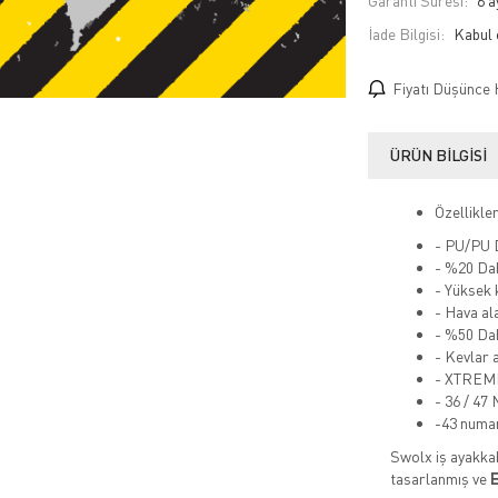
Garanti Süresi:
6 a
İade Bilgisi:
Fiyatı Düşünce 
ÜRÜN BILGISI
Özellikler
- PU/PU 
- %20 Dah
- Yüksek 
- Hava al
- %50 Dah
- Kevlar 
- XTREME
- 36 / 47
-43 numar
Swolx iş ayakkab
tasarlanmış ve
E