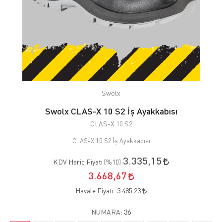
Swolx
Swolx CLAS-X 10 S2 İş Ayakkabısı
CLAS-X 10 S2
CLAS-X 10 S2 İş Ayakkabısı
3.335,15
KDV Hariç Fiyatı (
%10
):
3.668,67
Havale Fiyatı:
3.485,23
NUMARA:
36