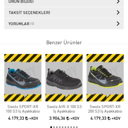
ÜRÜN BILGISI
TAKSIT SEÇENEKLERI
YORUMLAR
(0)
Benzer Ürünler
Swolx SPORT-XR
Swolx AIR-X 100 S3
Swolx SPORT-XR
100 S3 İş Ayakkabısı
İş Ayakkabısı
200 S3 İş Ayakkabısı
4.179,33
3.904,36
4.179,33
+KDV
+KDV
+KDV