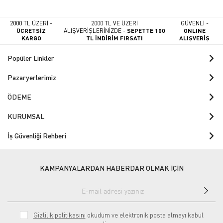
2000 TL ÜZERİ -
2000 TL VE ÜZERİ
GÜVENLİ -
ÜCRETSİZ
ALIŞVERİŞLERİNİZDE -
SEPETTE 100
ONLINE
KARGO
TL İNDİRİM FIRSATI
ALIŞVERİŞ
Popüler Linkler
Pazaryerlerimiz
ÖDEME
KURUMSAL
İş Güvenliği Rehberi
KAMPANYALARDAN HABERDAR OLMAK İÇİN
Gizlilik politikasını
okudum ve elektronik posta almayı kabul