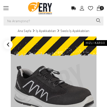
0
Ana Sayfa
İş Ayakkabıları
Swolx İş Ayakkabıları
HIZLI KARGO