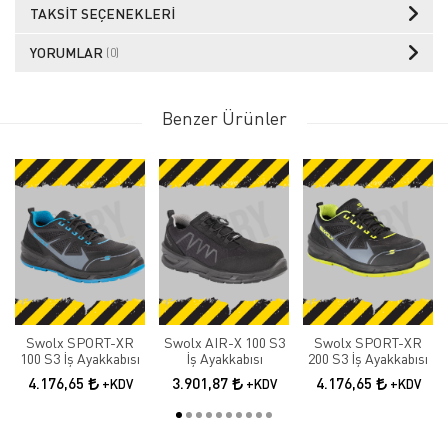
TAKSIT SEÇENEKLERI
YORUMLAR
(0)
Benzer Ürünler
Swolx SPORT-XR
Swolx AIR-X 100 S3
Swolx SPORT-XR
100 S3 İş Ayakkabısı
İş Ayakkabısı
200 S3 İş Ayakkabısı
4.176,65
3.901,87
4.176,65
+KDV
+KDV
+KDV