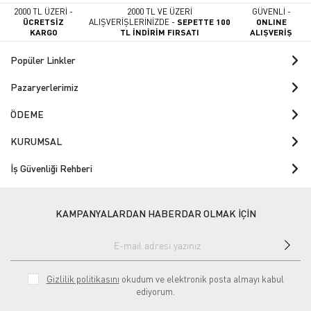
2000 TL ÜZERİ -
2000 TL VE ÜZERİ
GÜVENLİ -
ÜCRETSİZ
ALIŞVERİŞLERİNİZDE -
SEPETTE 100
ONLINE
KARGO
TL İNDİRİM FIRSATI
ALIŞVERİŞ
Popüler Linkler
Pazaryerlerimiz
ÖDEME
KURUMSAL
İş Güvenliği Rehberi
KAMPANYALARDAN HABERDAR OLMAK İÇİN
Gizlilik politikasını
okudum ve elektronik posta almayı kabul
ediyorum.