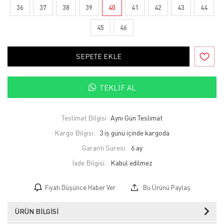
36
37
38
39
40
41
42
43
44
45
46
SEPETE EKLE
TEKLIF AL
Teslimat Bilgisi
Aynı Gün Teslimat
Kargo Bilgisi:
3 iş günü içinde kargoda
Garanti Süresi:
6 ay
İade Bilgisi:
Fiyatı Düşünce Haber Ver
Bu Ürünü Paylaş
ÜRÜN BILGISI