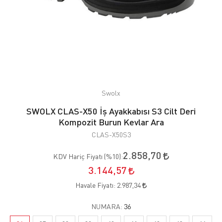
Swolx
SWOLX CLAS-X50 İş Ayakkabısı S3 Cilt Deri
Kompozit Burun Kevlar Ara
CLAS-X50S3
2.858,70
KDV Hariç Fiyatı (
%10
):
3.144,57
Havale Fiyatı:
2.987,34
NUMARA:
36