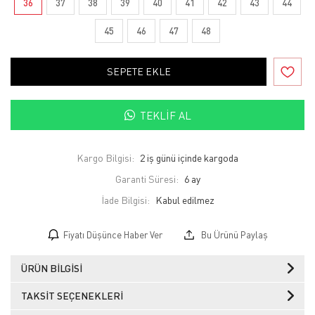
36
37
38
39
40
41
42
43
44
45
46
47
48
SEPETE EKLE
TEKLIF AL
Kargo Bilgisi:
2 iş günü içinde kargoda
Garanti Süresi:
6 ay
İade Bilgisi:
Fiyatı Düşünce Haber Ver
Bu Ürünü Paylaş
ÜRÜN BILGISI
TAKSIT SEÇENEKLERI