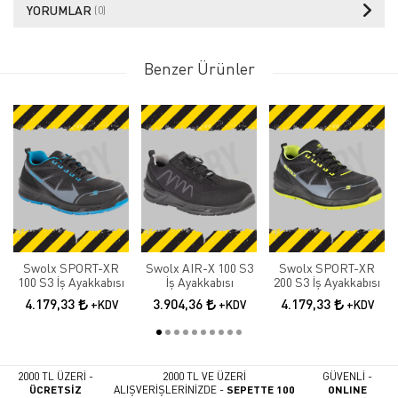
YORUMLAR
(0)
Benzer Ürünler
Swolx SPORT-XR
Swolx AIR-X 100 S3
Swolx SPORT-XR
100 S3 İş Ayakkabısı
İş Ayakkabısı
200 S3 İş Ayakkabısı
4.179,33
3.904,36
4.179,33
+KDV
+KDV
+KDV
2000 TL ÜZERİ -
2000 TL VE ÜZERİ
GÜVENLİ -
ÜCRETSİZ
ALIŞVERİŞLERİNİZDE -
SEPETTE 100
ONLINE