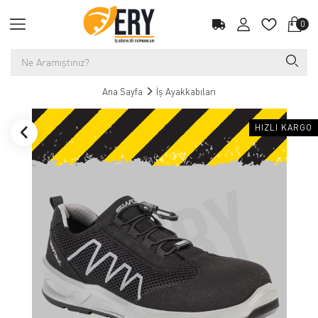
0
Ana Sayfa
İş Ayakkabıları
HIZLI KARGO