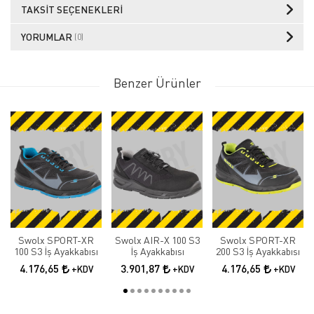
TAKSIT SEÇENEKLERI
YORUMLAR
(0)
Benzer Ürünler
Swolx SPORT-XR
Swolx AIR-X 100 S3
Swolx SPORT-XR
100 S3 İş Ayakkabısı
İş Ayakkabısı
200 S3 İş Ayakkabısı
4.176,65
3.901,87
4.176,65
+KDV
+KDV
+KDV