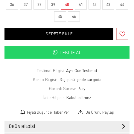
36
37
38
39
40
41
42
43
44
45
46
SEPETE EKLE
TEKLIF AL
Teslimat Bilgisi
Aynı Gün Teslimat
Kargo Bilgisi:
3 iş günü içinde kargoda
Garanti Süresi:
6 ay
İade Bilgisi:
Fiyatı Düşünce Haber Ver
Bu Ürünü Paylaş
ÜRÜN BILGISI