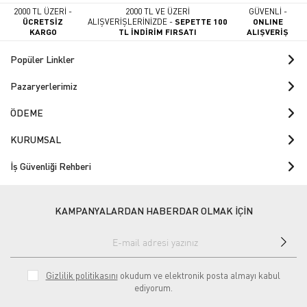
2000 TL ÜZERİ -
2000 TL VE ÜZERİ
GÜVENLİ -
ÜCRETSİZ
ALIŞVERİŞLERİNİZDE -
SEPETTE 100
ONLINE
KARGO
TL İNDİRİM FIRSATI
ALIŞVERİŞ
Popüler Linkler
Pazaryerlerimiz
ÖDEME
KURUMSAL
İş Güvenliği Rehberi
KAMPANYALARDAN HABERDAR OLMAK İÇİN
Gizlilik politikasını
okudum ve elektronik posta almayı kabul
ediyorum.