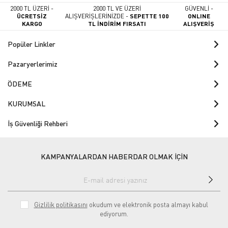
2000 TL ÜZERİ -
2000 TL VE ÜZERİ
GÜVENLİ -
ÜCRETSİZ
ALIŞVERİŞLERİNİZDE -
SEPETTE 100
ONLINE
KARGO
TL İNDİRİM FIRSATI
ALIŞVERİŞ
Popüler Linkler
Pazaryerlerimiz
ÖDEME
KURUMSAL
İş Güvenliği Rehberi
KAMPANYALARDAN HABERDAR OLMAK İÇİN
Gizlilik politikasını
okudum ve elektronik posta almayı kabul
ediyorum.