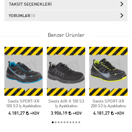
TAKSIT SEÇENEKLERI
YORUMLAR
(0)
Benzer Ürünler
Swolx SPORT-XR
Swolx AIR-X 100 S3
Swolx SPORT-XR
100 S3 İş Ayakkabısı
İş Ayakkabısı
200 S3 İş Ayakkabısı
4.181,27
3.906,19
4.181,27
+KDV
+KDV
+KDV