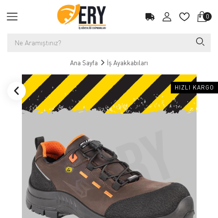
0
Ana Sayfa
İş Ayakkabıları
HIZLI KARGO