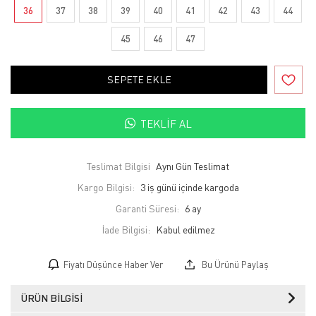
36
37
38
39
40
41
42
43
44
45
46
47
SEPETE EKLE
TEKLIF AL
Teslimat Bilgisi
Aynı Gün Teslimat
Kargo Bilgisi:
3 iş günü içinde kargoda
Garanti Süresi:
6 ay
İade Bilgisi:
Fiyatı Düşünce Haber Ver
Bu Ürünü Paylaş
ÜRÜN BILGISI