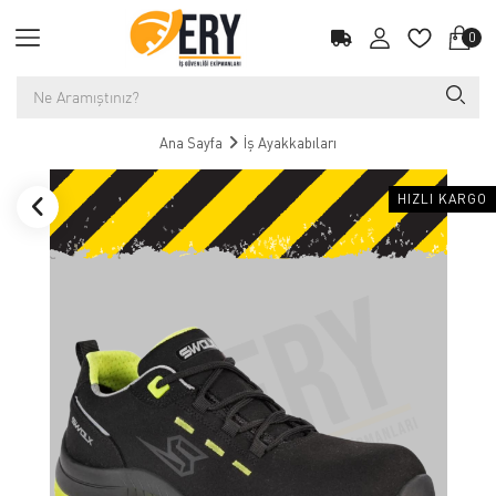
0
Ana Sayfa
İş Ayakkabıları
HIZLI KARGO