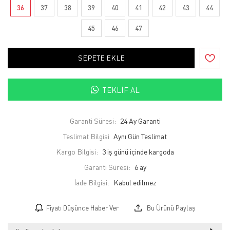
36
37
38
39
40
41
42
43
44
45
46
47
SEPETE EKLE
TEKLIF AL
Garanti Süresi:
24 Ay Garanti
Teslimat Bilgisi
Aynı Gün Teslimat
Kargo Bilgisi:
3 iş günü içinde kargoda
Garanti Süresi:
6 ay
İade Bilgisi:
Fiyatı Düşünce Haber Ver
Bu Ürünü Paylaş