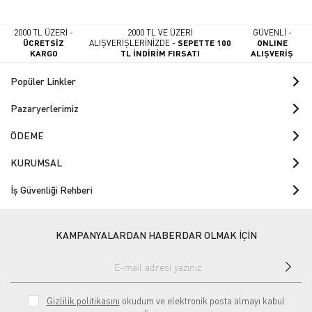
2000 TL ÜZERİ -
2000 TL VE ÜZERİ
GÜVENLİ -
ÜCRETSİZ
ALIŞVERİŞLERİNİZDE -
SEPETTE 100
ONLINE
KARGO
TL İNDİRİM FIRSATI
ALIŞVERİŞ
Popüler Linkler
Pazaryerlerimiz
ÖDEME
KURUMSAL
İş Güvenliği Rehberi
KAMPANYALARDAN HABERDAR OLMAK İÇİN
Gizlilik politikasını
okudum ve elektronik posta almayı kabul