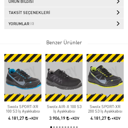
ÜRÜN BILGISI
TAKSIT SEÇENEKLERI
YORUMLAR
(0)
Benzer Ürünler
Swolx SPORT-XR
Swolx AIR-X 100 S3
Swolx SPORT-XR
100 S3 İş Ayakkabısı
İş Ayakkabısı
200 S3 İş Ayakkabısı
4.181,27
3.906,19
4.181,27
+KDV
+KDV
+KDV