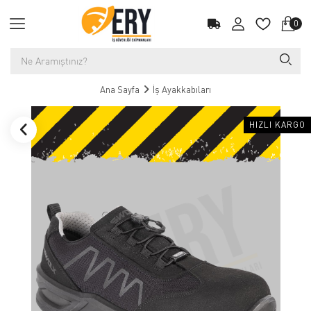
0
Ana Sayfa
İş Ayakkabıları
HIZLI KARGO