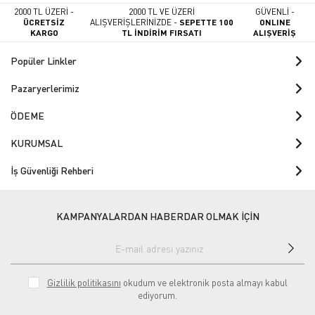
2000 TL ÜZERİ -
2000 TL VE ÜZERİ
GÜVENLİ -
ÜCRETSİZ
ALIŞVERİŞLERİNİZDE -
SEPETTE 100
ONLINE
KARGO
TL İNDİRİM FIRSATI
ALIŞVERİŞ
Popüler Linkler
Pazaryerlerimiz
ÖDEME
KURUMSAL
İş Güvenliği Rehberi
KAMPANYALARDAN HABERDAR OLMAK İÇİN
Gizlilik politikasını
okudum ve elektronik posta almayı kabul
ediyorum.