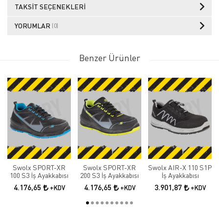
TAKSIT SEÇENEKLERI
YORUMLAR
(0)
Benzer Ürünler
Swolx SPORT-XR
Swolx SPORT-XR
Swolx AIR-X 110 S1P
100 S3 İş Ayakkabısı
200 S3 İş Ayakkabısı
İş Ayakkabısı
4.176,65
4.176,65
3.901,87
+KDV
+KDV
+KDV