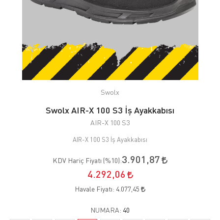
Swolx
Swolx AIR-X 100 S3 İş Ayakkabısı
AIR-X 100 S3
AIR-X 100 S3 İş Ayakkabısı
3.901,87
KDV Hariç Fiyatı (
%10
):
4.292,06
Havale Fiyatı:
4.077,45
NUMARA:
40