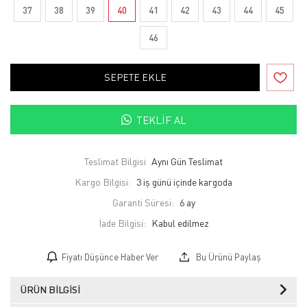
37
38
39
40
41
42
43
44
45
46
SEPETE EKLE
TEKLIF AL
Teslimat Bilgisi
Aynı Gün Teslimat
Kargo Bilgisi:
3 iş günü içinde kargoda
Garanti Süresi:
6 ay
İade Bilgisi:
Fiyatı Düşünce Haber Ver
Bu Ürünü Paylaş
ÜRÜN BILGISI