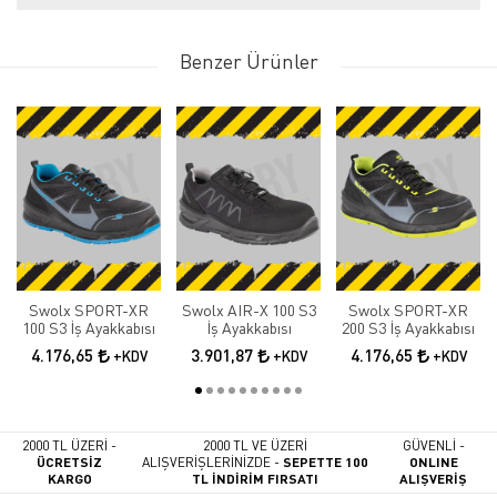
Benzer Ürünler
Swolx SPORT-XR
Swolx AIR-X 100 S3
Swolx SPORT-XR
100 S3 İş Ayakkabısı
İş Ayakkabısı
200 S3 İş Ayakkabısı
4.176,65
3.901,87
4.176,65
+KDV
+KDV
+KDV
2000 TL ÜZERİ -
2000 TL VE ÜZERİ
GÜVENLİ -
ÜCRETSİZ
ALIŞVERİŞLERİNİZDE -
SEPETTE 100
ONLINE
KARGO
TL İNDİRİM FIRSATI
ALIŞVERİŞ