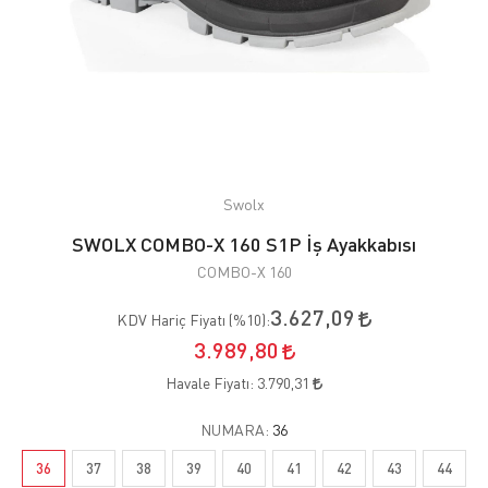
Swolx
SWOLX COMBO-X 160 S1P İş Ayakkabısı
COMBO-X 160
3.627,09
KDV Hariç Fiyatı (
%10
):
3.989,80
Havale Fiyatı:
3.790,31
NUMARA:
36
36
37
38
39
40
41
42
43
44