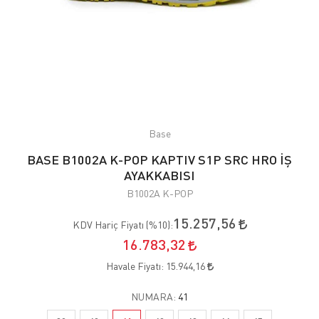
Base
BASE B1002A K-POP KAPTIV S1P SRC HRO İŞ
AYAKKABISI
B1002A K-POP
15.257,56
KDV Hariç Fiyatı (
%10
):
16.783,32
Havale Fiyatı:
15.944,16
NUMARA:
41