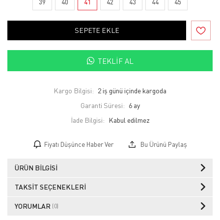
39
40
41
42
43
44
45
SEPETE EKLE
TEKLIF AL
Kargo Bilgisi:
2 iş günü içinde kargoda
Garanti Süresi:
6 ay
İade Bilgisi:
Fiyatı Düşünce Haber Ver
Bu Ürünü Paylaş
ÜRÜN BILGISI
TAKSIT SEÇENEKLERI
YORUMLAR
(0)