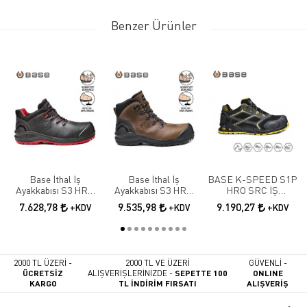
Benzer Ürünler
Base İthal İş
Base İthal İş
BASE K-SPEED S1P
Ayakkabısı S3 HRO
Ayakkabısı S3 HRO
HRO SRC İŞ
SRC B0887N
SRC B0888
AYAKKABISI
7.628,78
9.535,98
9.190,27
+KDV
+KDV
+KDV
2000 TL ÜZERİ -
2000 TL VE ÜZERİ
GÜVENLİ -
ÜCRETSİZ
ALIŞVERİŞLERİNİZDE -
SEPETTE 100
ONLINE
KARGO
TL İNDİRİM FIRSATI
ALIŞVERİŞ