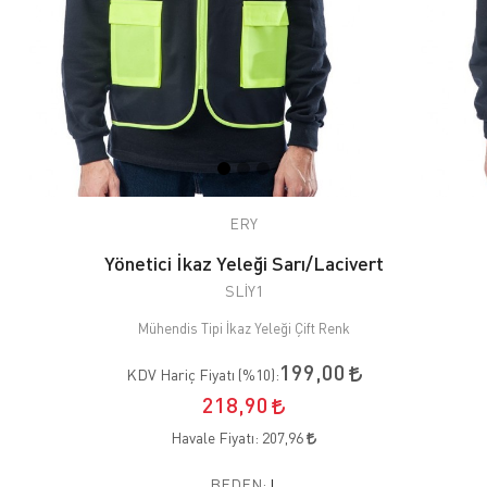
ERY
Yönetici İkaz Yeleği Sarı/Lacivert
SLİY1
Mühendis Tipi İkaz Yeleği Çift Renk
199,00
KDV Hariç Fiyatı (
%10
):
218,90
Havale Fiyatı:
207,96
BEDEN:
L