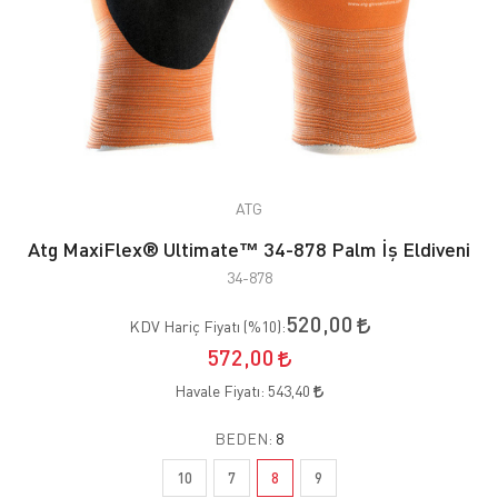
ATG
Atg MaxiFlex® Ultimate™ 34-878 Palm İş Eldiveni
34-878
520,00
KDV Hariç Fiyatı (
%10
):
572,00
Havale Fiyatı:
543,40
BEDEN:
8
10
7
8
9