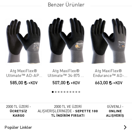
Benzer Ürünler
Atg MaxiFlex®
Atg MaxiFlex®
Atg MaxiFlex®
Ultimate™ AD-APT
Ultimate™ 34-875 ¾
Endurance™ AD-
42-875 ¾ Dipped İş
Dipped İş Eldiveni
APT 42-844 Palm İş
585,00
507,00
663,00
+KDV
+KDV
+KDV
Eldiveni
Eldiveni
2000 TL ÜZERİ -
2000 TL VE ÜZERİ
GÜVENLİ -
ÜCRETSİZ
ALIŞVERİŞLERİNİZDE -
SEPETTE 100
ONLINE
KARGO
TL İNDİRİM FIRSATI
ALIŞVERİŞ
Popüler Linkler