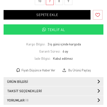
10
7
8
9
SEPETE EKLE
TEKLIF AL
Kargo Bilgisi:
3 iş günü içinde kargoda
Garanti Süresi:
6 ay
İade Bilgisi:
Fiyatı Düşünce Haber Ver
Bu Ürünü Paylaş
ÜRÜN BILGISI
TAKSIT SEÇENEKLERI
YORUMLAR
(0)