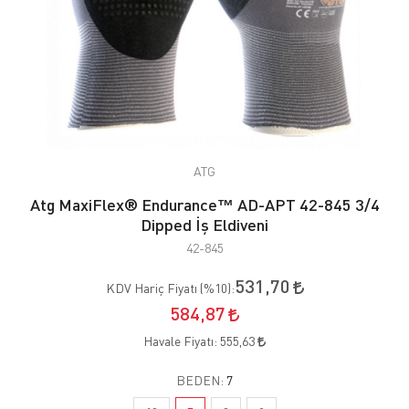
ATG
Atg MaxiFlex® Endurance™ AD-APT 42-845 3/4
Dipped İş Eldiveni
42-845
531,70
KDV Hariç Fiyatı (
%10
):
584,87
Havale Fiyatı:
555,63
BEDEN:
7