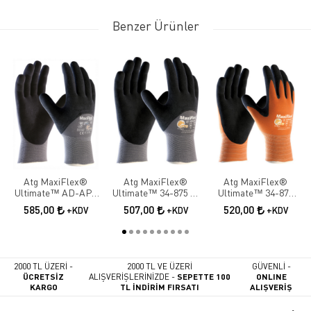
Benzer Ürünler
Atg MaxiFlex®
Atg MaxiFlex®
Atg MaxiFlex®
Ultimate™ AD-APT
Ultimate™ 34-875 ¾
Ultimate™ 34-878
42-875 ¾ Dipped İş
Dipped İş Eldiveni
Palm İş Eldiveni
585,00
507,00
520,00
+KDV
+KDV
+KDV
Eldiveni
2000 TL ÜZERİ -
2000 TL VE ÜZERİ
GÜVENLİ -
ÜCRETSİZ
ALIŞVERİŞLERİNİZDE -
SEPETTE 100
ONLINE
KARGO
TL İNDİRİM FIRSATI
ALIŞVERİŞ