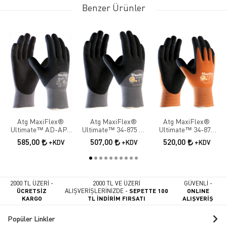
Benzer Ürünler
Atg MaxiFlex®
Atg MaxiFlex®
Atg MaxiFlex®
Ultimate™ AD-APT
Ultimate™ 34-875 ¾
Ultimate™ 34-878
42-875 ¾ Dipped İş
Dipped İş Eldiveni
Palm İş Eldiveni
585,00
507,00
520,00
+KDV
+KDV
+KDV
Eldiveni
2000 TL ÜZERİ -
2000 TL VE ÜZERİ
GÜVENLİ -
ÜCRETSİZ
ALIŞVERİŞLERİNİZDE -
SEPETTE 100
ONLINE
KARGO
TL İNDİRİM FIRSATI
ALIŞVERİŞ
Popüler Linkler