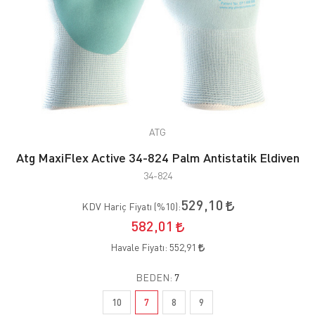
ATG
Atg MaxiFlex Active 34-824 Palm Antistatik Eldiven
34-824
529,10
KDV Hariç Fiyatı (
%10
):
582,01
Havale Fiyatı:
552,91
BEDEN:
7
10
7
8
9