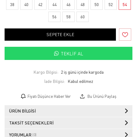
38
40
42
44
46
48
50
52
54
56
58
60
SEPETE EKLE
TEKLIF AL
Kargo Bilgisi:
2 iş günü içinde kargoda
İade Bilgisi:
Fiyatı Düşünce Haber Ver
Bu Ürünü Paylaş
ÜRÜN BILGISI
TAKSIT SEÇENEKLERI
YORUMLAR
(0)