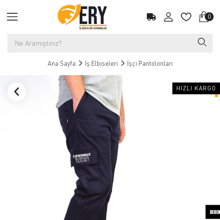
0
Ana Sayfa
İş Elbiseleri
İşçi Pantolonları
HIZLI KARGO