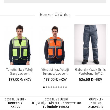
Benzer Ürünler
Yönetici İkaz Yeleği
Yönetici İkaz Yeleği
Gabardin Yazlık Gri İş
Sarı/Lacivert
Turuncu/Lacivert
Pantolonu 16/12
199,00
199,00
526,50
+KDV
+KDV
+KDV
2000 TL ÜZERİ -
2000 TL VE ÜZERİ
GÜVENLİ -
ÜCRETSİZ
ALIŞVERİŞLERİNİZDE -
SEPETTE 100
ONLINE
KARGO
TL İNDİRİM FIRSATI
ALIŞVERİŞ