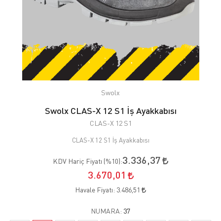
Swolx
Swolx CLAS-X 12 S1 İş Ayakkabısı
CLAS-X 12 S1
CLAS-X 12 S1 İş Ayakkabısı
3.336,37
KDV Hariç Fiyatı (
%10
):
3.670,01
Havale Fiyatı:
3.486,51
NUMARA:
37