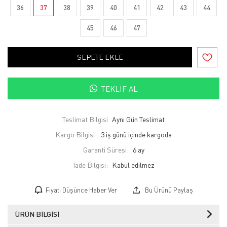
36
37
38
39
40
41
42
43
44
45
46
47
SEPETE EKLE
TEKLIF AL
Teslimat Bilgisi
Aynı Gün Teslimat
Kargo Bilgisi:
3 iş günü içinde kargoda
Garanti Süresi:
6 ay
İade Bilgisi:
Fiyatı Düşünce Haber Ver
Bu Ürünü Paylaş
ÜRÜN BILGISI