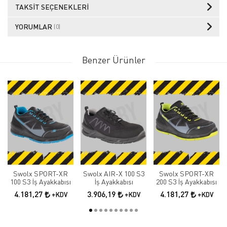
TAKSIT SEÇENEKLERI
YORUMLAR
(0)
Benzer Ürünler
Swolx SPORT-XR
Swolx AIR-X 100 S3
Swolx SPORT-XR
100 S3 İş Ayakkabısı
İş Ayakkabısı
200 S3 İş Ayakkabısı
4.181,27
3.906,19
4.181,27
+KDV
+KDV
+KDV