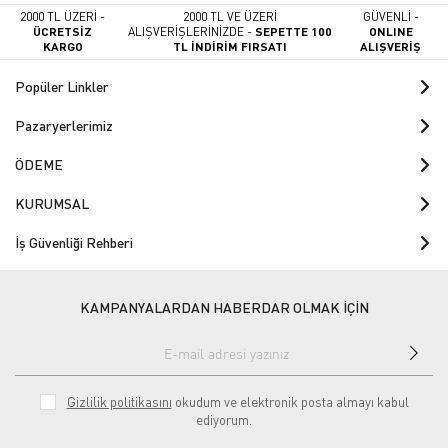
2000 TL ÜZERİ -
2000 TL VE ÜZERİ
GÜVENLİ -
ÜCRETSİZ
ALIŞVERİŞLERİNİZDE -
SEPETTE 100
ONLINE
KARGO
TL İNDİRİM FIRSATI
ALIŞVERİŞ
Popüler Linkler
Pazaryerlerimiz
ÖDEME
KURUMSAL
İş Güvenliği Rehberi
KAMPANYALARDAN HABERDAR OLMAK İÇİN
Gizlilik politikasını
okudum ve elektronik posta almayı kabul
ediyorum.