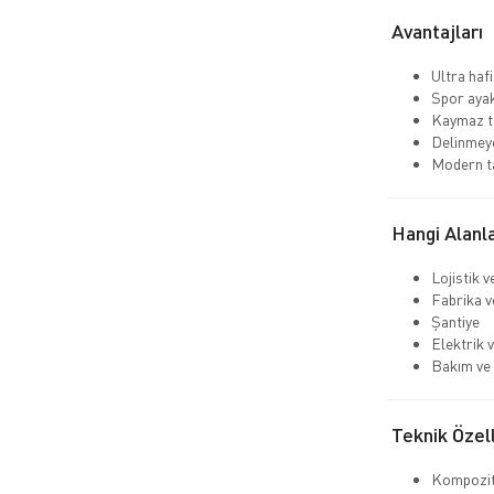
Avantajları
Ultra hafi
Spor aya
Kaymaz ta
Delinmeye
Modern t
Hangi Alanla
Lojistik 
Fabrika v
Şantiye
Elektrik v
Bakım ve 
Teknik Özell
Kompozit