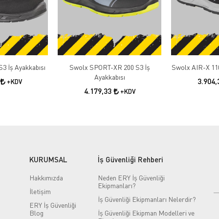
3 İş Ayakkabısı
Swolx SPORT-XR 200 S3 İş
Swolx AIR-X 110
Ayakkabısı
3.904
+KDV
4.179,33
+KDV
KURUMSAL
İş Güvenliği Rehberi
Hakkımızda
Neden ERY İş Güvenliği
Ekipmanları?
İletişim
İş Güvenliği Ekipmanları Nelerdir?
ERY İş Güvenliği
Blog
İş Güvenliği Ekipman Modelleri ve