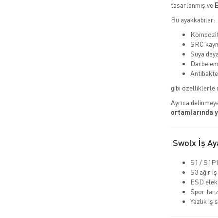
tasarlanmış ve
E
Bu ayakkabılar:
Kompozit 
SRC kaym
Suya daya
Darbe emi
Antibakte
gibi özelliklerle 
Ayrıca delinmeye
ortamlarında 
Swolx İş Aya
S1 / S1P 
S3 ağır iş
ESD elekt
Spor tarz
Yazlık iş 