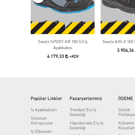
Swolx SPORT-XR 100 S3 İş
Swolx AIR-X 100 S
Ayakkabısı
3.904,36
4.179,33
+KDV
Popüler Linkler
Pazaryerlerimiz
ÖDEME
İş Ayakkabıları
Trendyol Ery İş
Gizlilik
Güvenliği
Politikası
Solunum
Koruyucular
Hepsiburada Ery İş
Kullanım
Güvenliği
Koşulları
İş Elbiseleri