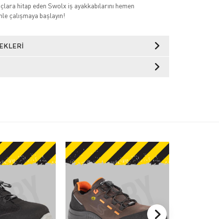
açlara hitap eden Swolx iş ayakkabılarını hemen
nle çalışmaya başlayın!
EKLERI