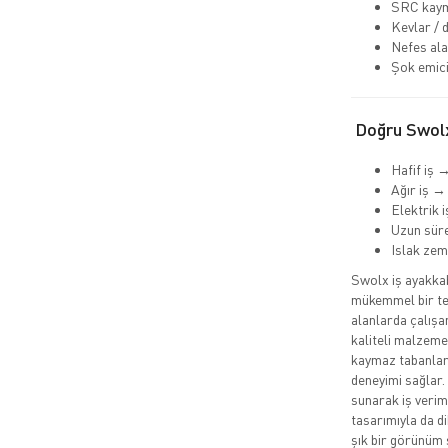
SRC kaym
Kevlar / 
Nefes ala
Şok emici
Doğru Swolx
Hafif iş 
Ağır iş →
Elektrik 
Uzun süre
Islak ze
Swolx iş ayakkabı
mükemmel bir ter
alanlarda çalışa
kaliteli malzemel
kaymaz tabanları
deneyimi sağlar.
sunarak iş veriml
tasarımıyla da d
şık bir görünüm 