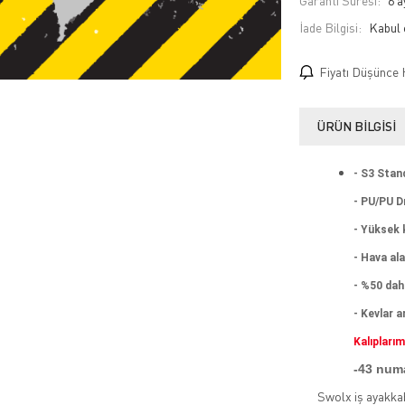
Garanti Süresi:
6 a
İade Bilgisi:
Fiyatı Düşünce 
ÜRÜN BILGISI
- S3 Stan
- PU/PU D
- Yüksek k
- Hava ala
- %50 dah
- Kevlar a
Kalıpları
-43 numa
Swolx iş ayakkab