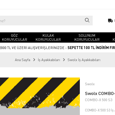
GÖZ
KULAK
SOLUNUM
KORUYUCULAR
KORUYUCULAR
KORUYUCULAR
K
2000 TL VE ÜZERİ ALIŞVERİŞLERİNİZDE -
SEPETTE 100 TL İNDİRİM FI
Ana Sayfa
İş Ayakkabıları
Swolx İş Ayakkabıları
Swolx
Swolx COMBO-X
COMBO-X 500 S3
COMBO-X 500 S3 İş 