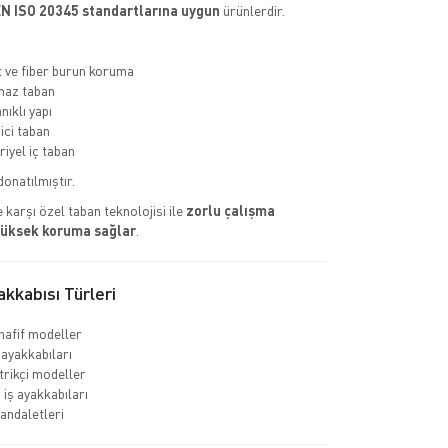
N ISO 20345 standartlarına uygun
ürünlerdir.
ve fiber burun koruma
az taban
nıklı yapı
ci taban
riyel iç taban
donatılmıştır.
 karşı özel taban teknolojisi ile
zorlu çalışma
yüksek koruma sağlar
.
kkabısı Türleri
hafif modeller
 ayakkabıları
rikçi modeller
 iş ayakkabıları
sandaletleri