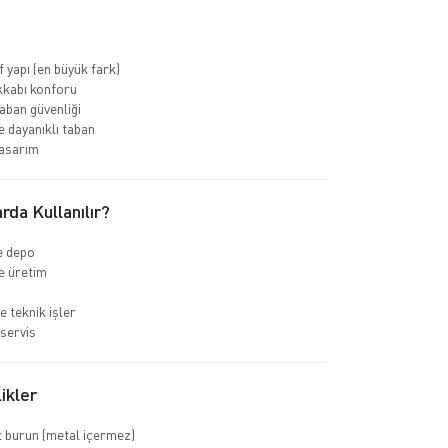
f yapı (en büyük fark)
kkabı konforu
ban güvenliği
 dayanıklı taban
asarım
rda Kullanılır?
ve depo
e üretim
e teknik işler
servis
ikler
 burun (metal içermez)