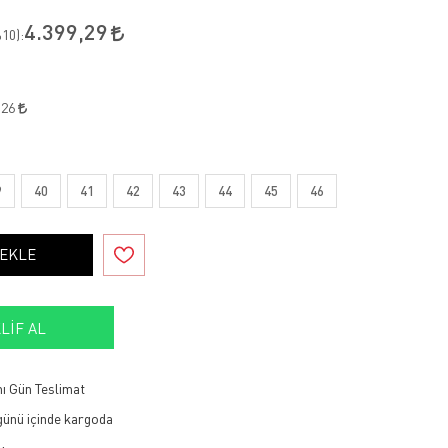
4.399,29
10
):
,26
9
40
41
42
43
44
45
46
 EKLE
LIF AL
ı Gün Teslimat
 günü içinde kargoda