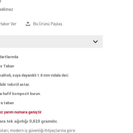
y
Haber Ver
Bu Ürünü Paylaş
dartlarında
ıs Taban
aliteli, suya dayanıklı 1.8 mm vidala deri.
bilir tekstil astar.
a hafif kompozit burun.
ra taban
mız yarım numara geniştir
ra tek ağırlığı 0,610 gramdır.
ıları, modern iş güvenliği ihtiyaçlarına göre