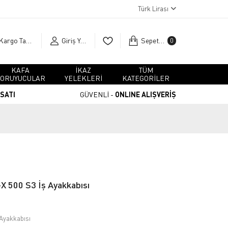
Türk Lirası
Kargo Takip
Giriş Yap
Sepetim
0
KAFA
İKAZ
TÜM
ORUYUCULAR
YELEKLERİ
KATEGORİLER
RSATI
GÜVENLİ -
ONLINE ALIŞVERİŞ
 500 S3 İş Ayakkabısı
Ayakkabısı