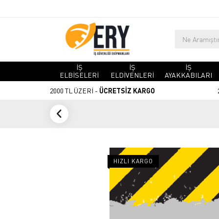
İŞ
İŞ
İŞ
ELBİSELERİ
ELDİVENLERİ
AYAKKABILARI
2000 TL ÜZERİ -
ÜCRETSİZ KARGO
HIZLI KARGO