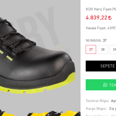
KDV Hariç Fiyatı (
%
4.839,22
Havale Fiyatı:
4.597
NUMARA:
37
37
38
3
SEPETE
TEK
Teslimat Bilgisi
Ayn
Kargo Bilgisi:
3 iş