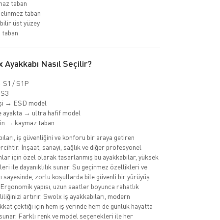
az taban
delinmez taban
bilir üst yüzey
 taban
 Ayakkabı Nasıl Seçilir?
→ S1 / S1P
 S3
işi → ESD model
 ayakta → ultra hafif model
min → kaymaz taban
ları, iş güvenliğini ve konforu bir araya getiren
cihtir. İnşaat, sanayi, sağlık ve diğer profesyonel
nlar için özel olarak tasarlanmış bu ayakkabılar, yüksek
eri ile dayanıklılık sunar. Su geçirmez özellikleri ve
 sayesinde, zorlu koşullarda bile güvenli bir yürüyüş
 Ergonomik yapısı, uzun saatler boyunca rahatlık
iliğinizi artırır. Swolx iş ayakkabıları, modern
ikkat çektiği için hem iş yerinde hem de günlük hayatta
sunar. Farklı renk ve model seçenekleri ile her