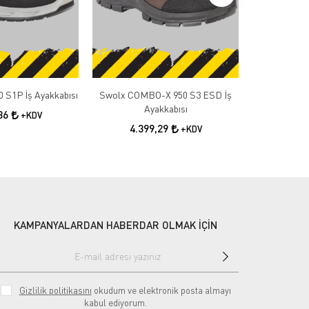
 S1P İş Ayakkabısı
Swolx COMBO-X 950 S3 ESD İş
Swolx TRIGO
Ayakkabısı
,36
3.4
+KDV
4.399,29
+KDV
KAMPANYALARDAN HABERDAR OLMAK İÇİN
Gizlilik politikasını
okudum ve elektronik posta almayı
kabul ediyorum.