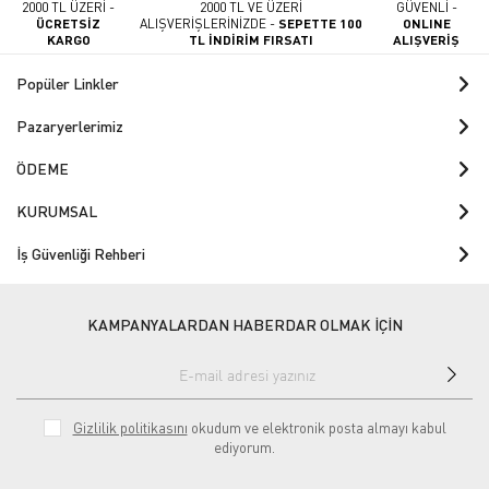
2000 TL ÜZERİ -
2000 TL VE ÜZERİ
GÜVENLİ -
ÜCRETSİZ
ALIŞVERİŞLERİNİZDE -
SEPETTE 100
ONLINE
KARGO
TL İNDİRİM FIRSATI
ALIŞVERİŞ
Popüler Linkler
Pazaryerlerimiz
ÖDEME
KURUMSAL
İş Güvenliği Rehberi
KAMPANYALARDAN HABERDAR OLMAK İÇİN
Gizlilik politikasını
okudum ve elektronik posta almayı kabul
ediyorum.