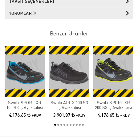
TAKSIT SEÇENEKLERI
YORUMLAR
(0)
Benzer Ürünler
Swolx SPORT-XR
Swolx AIR-X 100 S3
Swolx SPORT-XR
100 S3 İş Ayakkabısı
İş Ayakkabısı
200 S3 İş Ayakkabısı
4.176,65
3.901,87
4.176,65
+KDV
+KDV
+KDV