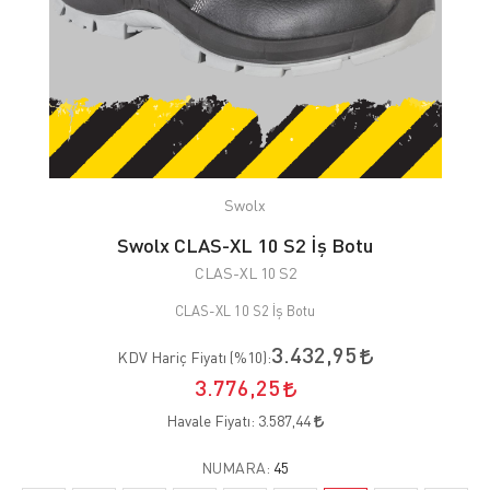
Swolx
Swolx CLAS-XL 10 S2 İş Botu
CLAS-XL 10 S2
CLAS-XL 10 S2 İş Botu
3.432,95
KDV Hariç Fiyatı (
%10
):
3.776,25
Havale Fiyatı:
3.587,44
NUMARA:
45