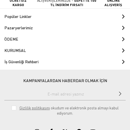
ÜCRETSİZ
ALIŞVERİŞLERİNİZDE -
SEPETTE 100
ONLINE
KARGO
TL İNDİRİM FIRSATI
ALIŞVERİŞ
Popüler Linkler
Pazaryerlerimiz
ÖDEME
KURUMSAL
İş Güvenliği Rehberi
KAMPANYALARDAN HABERDAR OLMAK İÇİN
Gizlilik politikasını
okudum ve elektronik posta almayı kabul
ediyorum.