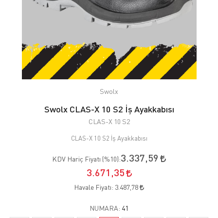
Swolx
Swolx CLAS-X 10 S2 İş Ayakkabısı
CLAS-X 10 S2
CLAS-X 10 S2 İş Ayakkabısı
3.337,59
KDV Hariç Fiyatı (
%10
):
3.671,35
Havale Fiyatı:
3.487,78
NUMARA:
41