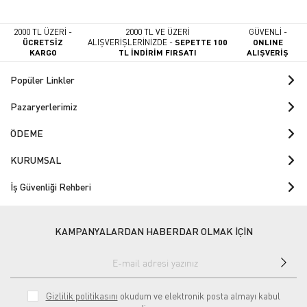
2000 TL ÜZERİ -
2000 TL VE ÜZERİ
GÜVENLİ -
ÜCRETSİZ
ALIŞVERİŞLERİNİZDE -
SEPETTE 100
ONLINE
KARGO
TL İNDİRİM FIRSATI
ALIŞVERİŞ
Popüler Linkler
Pazaryerlerimiz
ÖDEME
KURUMSAL
İş Güvenliği Rehberi
KAMPANYALARDAN HABERDAR OLMAK İÇİN
Gizlilik politikasını
okudum ve elektronik posta almayı kabul