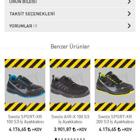
ÜRÜN BILGISI
TAKSIT SEÇENEKLERI
YORUMLAR
(0)
Benzer Ürünler
Swolx SPORT-XR
Swolx AIR-X 100 S3
Swolx SPORT-XR
100 S3 İş Ayakkabısı
İş Ayakkabısı
200 S3 İş Ayakkabısı
4.176,65
3.901,87
4.176,65
+KDV
+KDV
+KDV