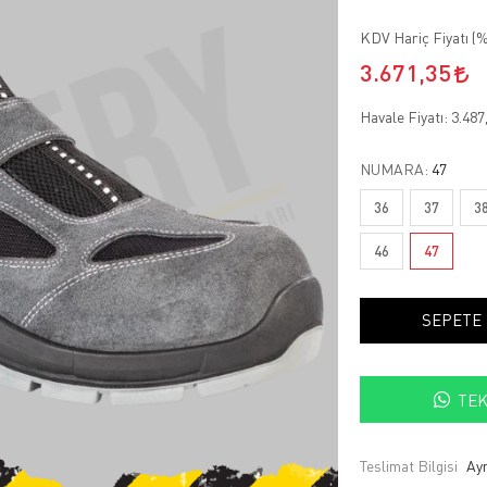
KDV Hariç Fiyatı (
%
3.671,35
Havale Fiyatı:
3.487
NUMARA:
47
36
37
3
46
47
SEPETE
TEK
Teslimat Bilgisi
Ayn