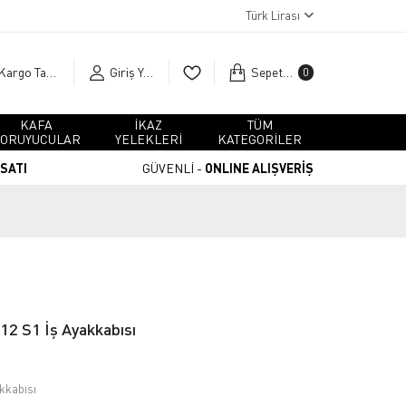
Türk Lirası
Kargo Takip
Giriş Yap
Sepetim
0
KAFA
İKAZ
TÜM
ORUYUCULAR
YELEKLERİ
KATEGORİLER
RSATI
GÜVENLİ -
ONLINE ALIŞVERİŞ
2 S1 İş Ayakkabısı
kkabısı