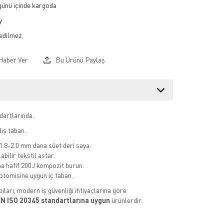
 günü içinde kargoda
y
Haber Ver
Bu Ürünü Paylaş
dartlarında.
ıș taban.
 1.8-2.0 mm dana süet deri saya.
abilir tekstil astar.
a hafif 200J kompozit burun.
otomisine uygun iç taban.
ıları, modern iş güvenliği ihtiyaçlarına göre
N ISO 20345 standartlarına uygun
ürünlerdir.