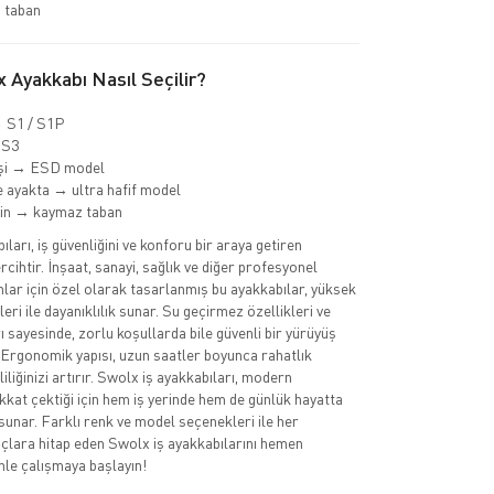
 taban
 Ayakkabı Nasıl Seçilir?
→ S1 / S1P
 S3
işi → ESD model
 ayakta → ultra hafif model
min → kaymaz taban
ları, iş güvenliğini ve konforu bir araya getiren
cihtir. İnşaat, sanayi, sağlık ve diğer profesyonel
nlar için özel olarak tasarlanmış bu ayakkabılar, yüksek
eri ile dayanıklılık sunar. Su geçirmez özellikleri ve
 sayesinde, zorlu koşullarda bile güvenli bir yürüyüş
 Ergonomik yapısı, uzun saatler boyunca rahatlık
iliğinizi artırır. Swolx iş ayakkabıları, modern
ikkat çektiği için hem iş yerinde hem de günlük hayatta
sunar. Farklı renk ve model seçenekleri ile her
açlara hitap eden Swolx iş ayakkabılarını hemen
nle çalışmaya başlayın!