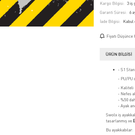
Kargo Bilgisi:
3 iş
Garanti Süresi:
6 a
İade Bilgisi:
Fiyatı Düşünce 
ÜRÜN BILGISI
- S1 Stan
- PU/PU d
- Kaliteli
- Nefes al
- %50 dah
- Ayak an
Swolx iş ayakkab
tasarlanmış ve
E
Bu ayakkabılar: