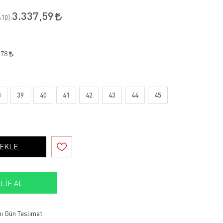
3.337,59
10
):
,78
8
39
40
41
42
43
44
45
 EKLE
LIF AL
ı Gün Teslimat