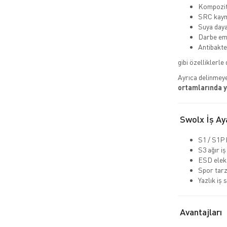
Kompozit 
SRC kaym
Suya daya
Darbe emi
Antibakte
gibi özelliklerle 
Ayrıca delinmeye
ortamlarında 
Swolx İş Aya
S1 / S1P 
S3 ağır iş
ESD elekt
Spor tarz
Yazlık iş 
Avantajları