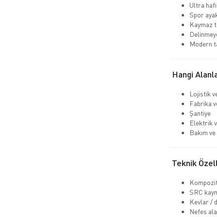
Ultra hafi
Spor aya
Kaymaz ta
Delinmeye
Modern t
Hangi Alanla
Lojistik 
Fabrika v
Şantiye
Elektrik v
Bakım ve 
Teknik Özell
Kompozit
SRC kaym
Kevlar / 
Nefes ala