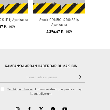
 S1P İş Ayakkabısı
Swolx COMBO-X 500 S3 İş
Swolx COMB
Ayakkabısı
A
,87
+KDV
4.396,47
4.3
+KDV
KAMPANYALARDAN HABERDAR OLMAK İÇİN
Gizlilik politikasını
okudum ve elektronik posta almayı
kabul ediyorum.