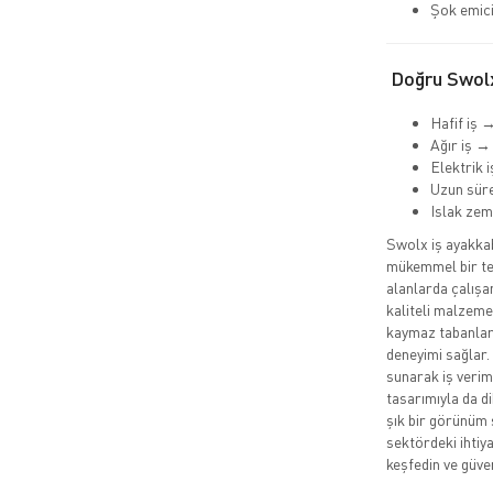
Şok emici
Doğru Swolx
Hafif iş 
Ağır iş →
Elektrik 
Uzun süre
Islak ze
Swolx iş ayakkabı
mükemmel bir ter
alanlarda çalışa
kaliteli malzemel
kaymaz tabanları
deneyimi sağlar.
sunarak iş veriml
tasarımıyla da d
şık bir görünüm 
sektördeki ihtiy
keşfedin ve güve