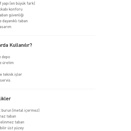
f yapı (en büyük fark)
kkabı konforu
ban güvenliği
 dayanıklı taban
asarım
rda Kullanılır?
ve depo
e üretim
e teknik işler
servis
ikler
 burun (metal içermez)
az taban
delinmez taban
bilir üst yüzey