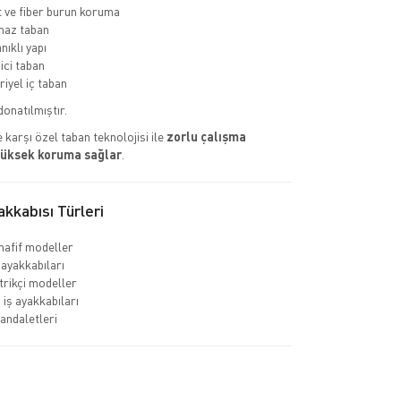
ve fiber burun koruma
az taban
nıklı yapı
ci taban
riyel iç taban
donatılmıştır.
 karşı özel taban teknolojisi ile
zorlu çalışma
yüksek koruma sağlar
.
kkabısı Türleri
hafif modeller
 ayakkabıları
rikçi modeller
 iş ayakkabıları
sandaletleri