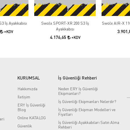
3 İş Ayakkabısı
Swolx SPORT-XR 200 S3 İş
Swolx AIR-X 110
Ayakkabısı
3.901
+KDV
4.176,65
+KDV
KURUMSAL
İş Güvenliği Rehberi
Hakkımızda
Neden ERY İş Güvenliği
Ekipmanları?
İletişim
İş Güvenliği Ekipmanları Nelerdir?
ERY İş Güvenliği
Blog
İş Güvenliği Ekipman Modelleri ve
Fiyatları
Online KATALOG
eri
İş Güvenliği Ayakkabıları Satın Alma
Güvenlik
Rehberi