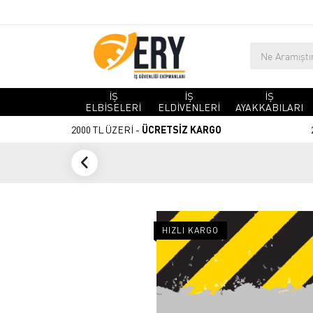
İŞ
İŞ
İŞ
ELBİSELERİ
ELDİVENLERİ
AYAKKABILARI
2000 TL ÜZERİ -
ÜCRETSİZ KARGO
HIZLI KARGO