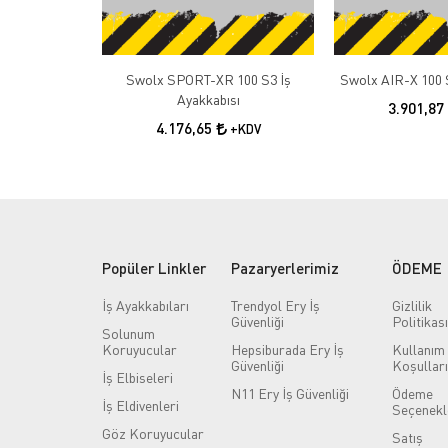
Swolx SPORT-XR 100 S3 İş
Swolx AIR-X 100 S
Ayakkabısı
3.901,87
4.176,65
+KDV
Popüler Linkler
Pazaryerlerimiz
ÖDEME
İş Ayakkabıları
Trendyol Ery İş
Gizlilik
Güvenliği
Politikası
Solunum
Koruyucular
Hepsiburada Ery İş
Kullanım
Güvenliği
Koşulları
İş Elbiseleri
N11 Ery İş Güvenliği
Ödeme
İş Eldivenleri
Seçenekl
Göz Koruyucular
Satış