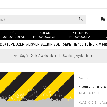
GÖZ
KULAK
SOLUNUM
KORUYUCULAR
KORUYUCULAR
KORUYUCULAR
K
2000 TL VE ÜZERİ ALIŞVERİŞLERİNİZDE -
SEPETTE 100 TL İNDİRİM FI
Ana Sayfa
İş Ayakkabıları
Swolx İş Ayakkabıları
Swolx
Swolx CLAS-X 1
CLAS-X 12 S1
CLAS-X 12 S1 İş Aya