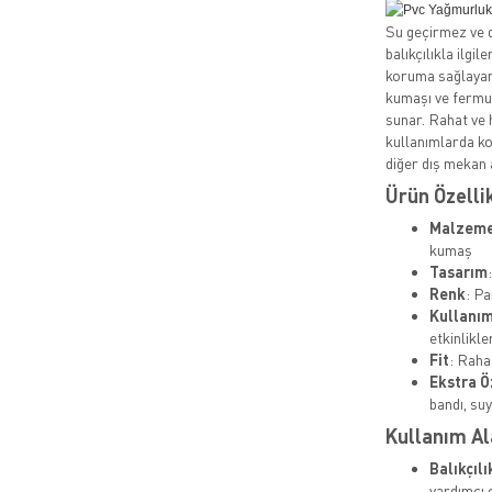
Su geçirmez ve 
balıkçılıkla ilgi
koruma sağlayan
kumaşı ve fermua
sunar. Rahat ve 
kullanımlarda ko
diğer dış mekan 
Ürün Özelli
Malzem
kumaş
Tasarım
Renk
: Pa
Kullanım
etkinlikle
Fit
: Raha
Ekstra Ö
bandı, suy
Kullanım Al
Balıkçılı
yardımcı o