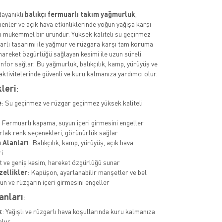
dayanıklı
balıkçı fermuarlı takım yağmurluk
,
lenenler ve açık hava etkinliklerinde yoğun yağışa karşı
 mükemmel bir üründür. Yüksek kaliteli su geçirmez
rlı tasarımı ile yağmur ve rüzgara karşı tam koruma
hareket özgürlüğü sağlayan kesimi ile uzun süreli
nfor sağlar. Bu yağmurluk, balıkçılık, kamp, yürüyüş ve
aktivitelerinde güvenli ve kuru kalmanıza yardımcı olur.
kleri
:
e
: Su geçirmez ve rüzgar geçirmez yüksek kaliteli
: Fermuarlı kapama, suyun içeri girmesini engeller
rlak renk seçenekleri, görünürlük sağlar
 Alanları
: Balıkçılık, kamp, yürüyüş, açık hava
ri
t ve geniş kesim, hareket özgürlüğü sunar
zellikler
: Kapüşon, ayarlanabilir manşetler ve bel
un ve rüzgarın içeri girmesini engeller
anları
:
k
: Yağışlı ve rüzgarlı hava koşullarında kuru kalmanıza
lur.