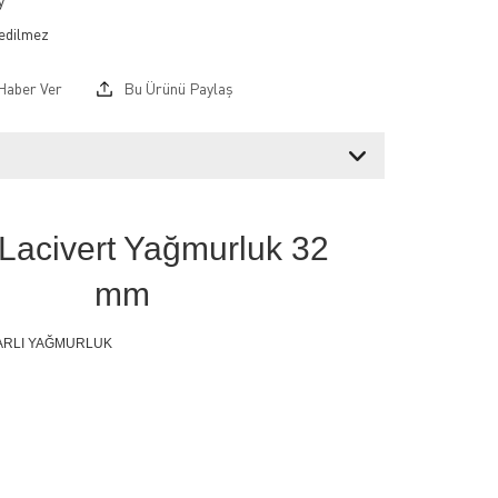
y
Haber Ver
Bu Ürünü Paylaş
Lacivert Yağmurluk 32
mm
TARLI YAĞMURLUK