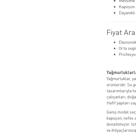
Mevsime u
Kapüşon v
Dayanıklı
Fiyat Ara
Ekonomik:
Orta segm
Profesyo
Yağmurluklarla
Yağmurluklar, ya
ürünleridir. Su 
tasarımlarıyla h
çalışanları, doğa
Hafif yapıları sa
Geniş model seçe
kapüşon, nefes a
donatılmıştır. İs
ve ihtiyaçlarını