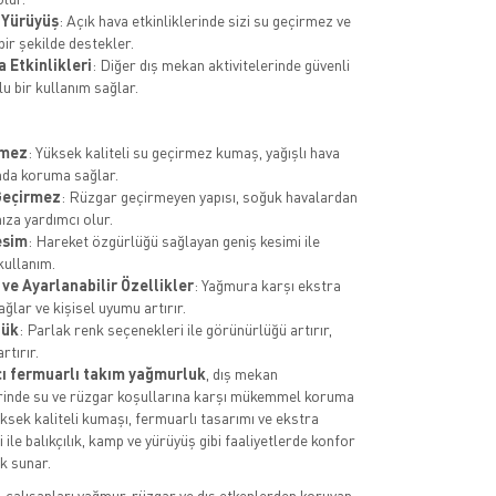
 Yürüyüş
: Açık hava etkinliklerinde sizi su geçirmez ve
bir şekilde destekler.
 Etkinlikleri
: Diğer dış mekan aktivitelerinde güvenli
u bir kullanım sağlar.
rmez
: Yüksek kaliteli su geçirmez kumaş, yağışlı hava
nda koruma sağlar.
Geçirmez
: Rüzgar geçirmeyen yapısı, soğuk havalardan
za yardımcı olur.
esim
: Hareket özgürlüğü sağlayan geniş kesimi ile
kullanım.
ve Ayarlanabilir Özellikler
: Yağmura karşı ekstra
ğlar ve kişisel uyumu artırır.
lük
: Parlak renk seçenekleri ile görünürlüğü artırır,
rtırır.
çı fermuarlı takım yağmurluk
, dış mekan
erinde su ve rüzgar koşullarına karşı mükemmel koruma
üksek kaliteli kumaşı, fermuarlı tasarımı ve ekstra
i ile balıkçılık, kamp ve yürüyüş gibi faaliyetlerde konfor
k sunar.
, çalışanları yağmur, rüzgar ve dış etkenlerden koruyan