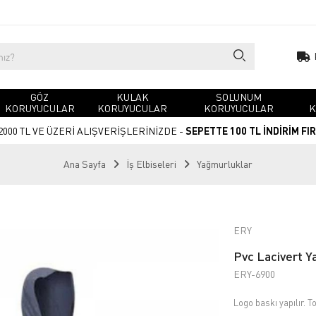
GÖZ
KULAK
SOLUNUM
KORUYUCULAR
KORUYUCULAR
KORUYUCULAR
K
2000 TL VE ÜZERİ ALIŞVERİŞLERİNİZDE -
SEPETTE 100 TL İNDİRİM FI
Ana Sayfa
İş Elbiseleri
Yağmurluklar
ERY
Pvc Lacivert 
ERY-6900
Logo baskı yapılır. To