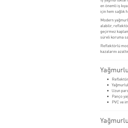
en önemli iş kıya
için hem sağlık h
Modern yağmurlu
alabilir, reflek
geçirmez kaplama
süreli koruma s
Reflektörlü mode
kazalarını azaltı
Yağmurlu
Reflektör
Yağmurluk
Uzun pard
Panço ya
PVC ve i
Yağmurlu