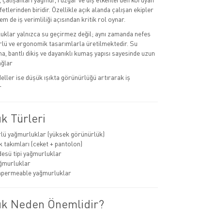
fetlerinden biridir. Özellikle açık alanda çalışan ekipler
em de iş verimliliği açısından kritik rol oynar.
klar yalnızca su geçirmez değil; aynı zamanda nefes
törlü ve ergonomik tasarımlarla üretilmektedir. Su
, bantlı dikiş ve dayanıklı kumaş yapısı sayesinde uzun
ağlar
ller ise düşük ışıkta görünürlüğü artırarak iş
r
k Türleri
lü yağmurluklar (yüksek görünürlük)
 takımları (ceket + pantolon)
esü tipi yağmurluklar
ğmurluklar
mpermeable yağmurluklar
k Neden Önemlidir?