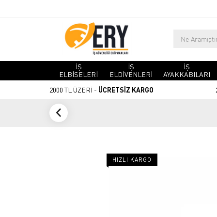
İŞ
İŞ
İŞ
ELBİSELERİ
ELDİVENLERİ
AYAKKABILARI
2000 TL ÜZERİ -
ÜCRETSİZ KARGO
HIZLI KARGO