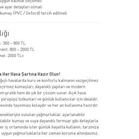
ygun kalınlık seçilmeli
e ayar detayları olmalı
 kumaş (PVC / Oxford) tercih edilmeli
lığı
 300 – 800 TL
ent: 800 – 2000 TL
nel: 2000 TL+
 Her Hava Şartına Hazır Olun!
ğışlı havalarda kuru ve konforlu kalmanın vazgeçilmez
geçirmez kumaşları, dayanıklı yapıları ve modern
em pratik hem de şık bir çözüm sunar. Açık hava
 yürüyüşü tutkunları ve günlük kullanıcılar için idealdir.
yesinde taşınması kolaydır ve her an kullanıma hazırdır.
nekleriyle sunulan yağmurluklar, ayarlanabilir
labilir kumaş ve suya dayanıklı fermuar gibi detaylarla
ter iş ortamında ister günlük hayatta kullanın; tarzınıza
za uygun yağmurluklarla her zaman koruma altındasınız.