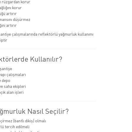
e rüzgardan korur
ğlığını korur
ğü artırır
rmansını düşürmez
ini artırır
 şantiye çalışmalarında reflektörlü yağmurluk kullanımı
iptir
törlerde Kullanılır?
 şantiye
yapı çalışmaları
ve depo
ve saha ekipleri
çık alan işleri
ğmurluk Nasıl Seçilir?
çirmez (bantlı dikiş) olmalı
lü tercih edilmeli