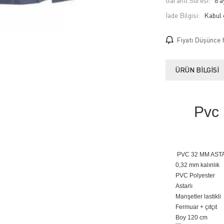
Garanti Süresi:
6 a
İade Bilgisi:
Fiyatı Düşünce 
ÜRÜN BILGISI
Pvc 
PVC 32 MM AS
0,32 mm kalınlık
PVC Polyester
Astarlı
Manşetler lastikli
Fermuar + çıtçıt
Boy 120 cm