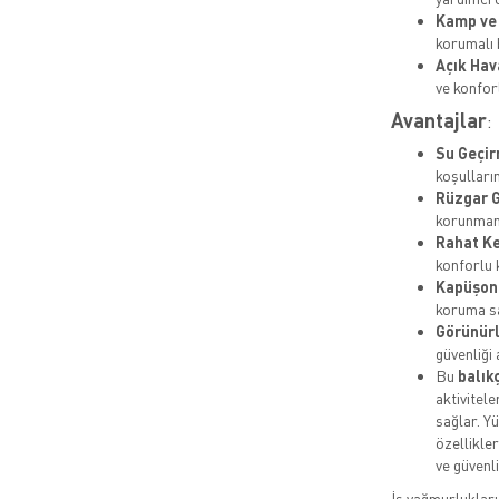
Kamp ve
korumalı 
Açık Hava
ve konforl
Avantajlar
:
Su Geçi
koşulları
Rüzgar 
korunmanı
Rahat K
konforlu 
Kapüşon 
koruma sa
Görünür
güvenliği a
Bu
balık
aktivitel
sağlar. Y
özellikler
ve güvenli
İş yağmurlukları