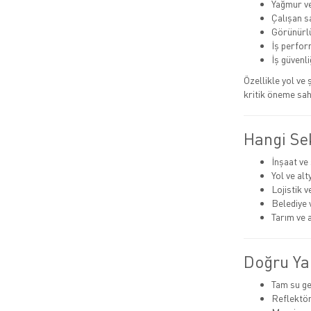
Yağmur v
Çalışan sa
Görünürlü
İş perfo
İş güvenliğ
Özellikle yol ve
kritik öneme sah
Hangi Sek
İnşaat ve
Yol ve alt
Lojistik 
Belediye 
Tarım ve a
Doğru Ya
Tam su ge
Reflektör