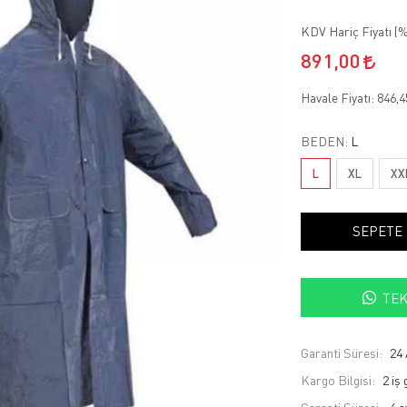
KDV Hariç Fiyatı (
%
891,00
Havale Fiyatı:
846,
BEDEN:
L
L
XL
XX
SEPETE
TEK
Garanti Süresi:
24 
Kargo Bilgisi:
2 iş