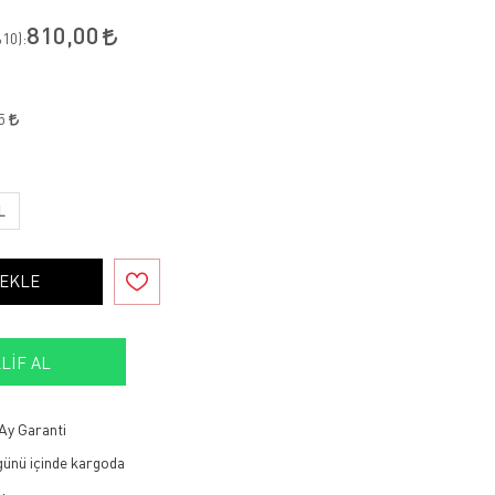
810,00
10
):
45
L
 EKLE
LIF AL
Ay Garanti
 günü içinde kargoda