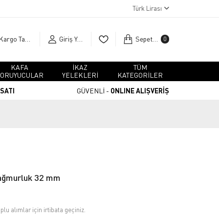
Türk Lirası
Kargo Takip
Giriş Yap
Sepetim
0
KAFA
İKAZ
TÜM
ORUYUCULAR
YELEKLERİ
KATEGORİLER
RSATI
GÜVENLİ -
ONLINE ALIŞVERİŞ
Yağmurluk 32 mm
plu alımlar için irtibata geçiniz.