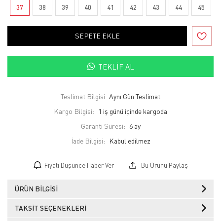
37
38
39
40
41
42
43
44
45
SEPETE EKLE
TEKLIF AL
Teslimat Bilgisi
Aynı Gün Teslimat
Kargo Bilgisi:
1 iş günü içinde kargoda
Garanti Süresi:
6 ay
İade Bilgisi:
Fiyatı Düşünce Haber Ver
Bu Ürünü Paylaş
ÜRÜN BILGISI
TAKSIT SEÇENEKLERI