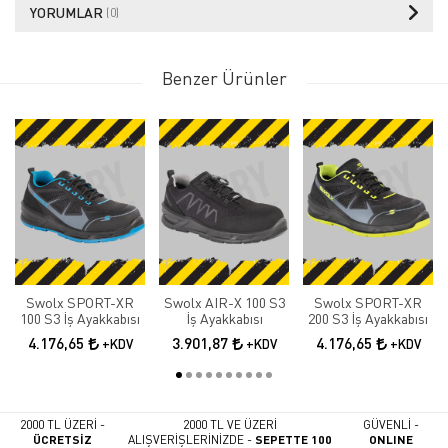
YORUMLAR
(0)
Benzer Ürünler
Swolx SPORT-XR
Swolx AIR-X 100 S3
Swolx SPORT-XR
100 S3 İş Ayakkabısı
İş Ayakkabısı
200 S3 İş Ayakkabısı
4.176,65
3.901,87
4.176,65
+KDV
+KDV
+KDV
2000 TL ÜZERİ -
2000 TL VE ÜZERİ
GÜVENLİ -
ÜCRETSİZ
ALIŞVERİŞLERİNİZDE -
SEPETTE 100
ONLINE