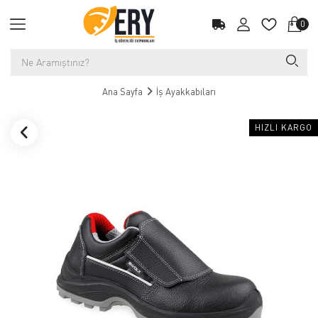
0
Ana Sayfa
İş Ayakkabıları
HIZLI KARGO