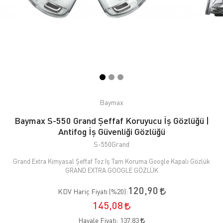
Baymax
Baymax S-550 Grand Şeffaf Koruyucu İş Gözlüğü |
Antifog İş Güvenliği Gözlüğü
S-550Grand
Grand Extra Kimyasal Şeffaf Toz Iş Tam Koruma Google Kapalı Gözlük
GRAND EXTRA GOOGLE GÖZLÜK
120,90
KDV Hariç Fiyatı (
%20
):
145,08
Havale Fiyatı:
137,83