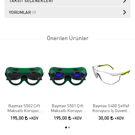
TAKSIT SEÇENEKLERI
YORUMLAR
(0)
Önerilen Ürünler
Baymax S502 Çift
Baymax S501 Çift
Baymax S400 Şeffaf
Maksatlı Koruyucu
Maksatlı Koruyucu
Koruyucu İş Güvenlik
Kaynak Gözlüğü |
Kaynak Gözlüğü |
Gözlüğü
195,00
195,00
30,00
+KDV
+KDV
+KDV
Tam Kapalı İş
Tam Kapalı İş
Güvenliği Gözlüğü
Güvenliği Gözlüğü