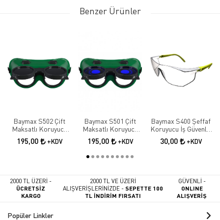
Benzer Ürünler
Baymax S502 Çift
Baymax S501 Çift
Baymax S400 Şeffaf
Maksatlı Koruyucu
Maksatlı Koruyucu
Koruyucu İş Güvenlik
Kaynak Gözlüğü |
Kaynak Gözlüğü |
Gözlüğü
195,00
195,00
30,00
+KDV
+KDV
+KDV
Tam Kapalı İş
Tam Kapalı İş
Güvenliği Gözlüğü
Güvenliği Gözlüğü
2000 TL ÜZERİ -
2000 TL VE ÜZERİ
GÜVENLİ -
ÜCRETSİZ
ALIŞVERİŞLERİNİZDE -
SEPETTE 100
ONLINE
KARGO
TL İNDİRİM FIRSATI
ALIŞVERİŞ
Popüler Linkler