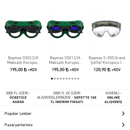
Baymax S502 Çift
Baymax S501 Çift
Baymax S-550 Grand
Maksatlı Koruyucu
Maksatlı Koruyucu
Şeffaf Koruyucu İş
Kaynak Gözlüğü |
Kaynak Gözlüğü |
Gözlüğü | Antifog İş
195,00
195,00
120,90
+KDV
+KDV
+KDV
Tam Kapalı İş
Tam Kapalı İş
Güvenliği Gözlüğü
Güvenliği Gözlüğü
Güvenliği Gözlüğü
2000 TL ÜZERİ -
2000 TL VE ÜZERİ
GÜVENLİ -
ÜCRETSİZ
ALIŞVERİŞLERİNİZDE -
SEPETTE 100
ONLINE
KARGO
TL İNDİRİM FIRSATI
ALIŞVERİŞ
Popüler Linkler
Pazaryerlerimiz