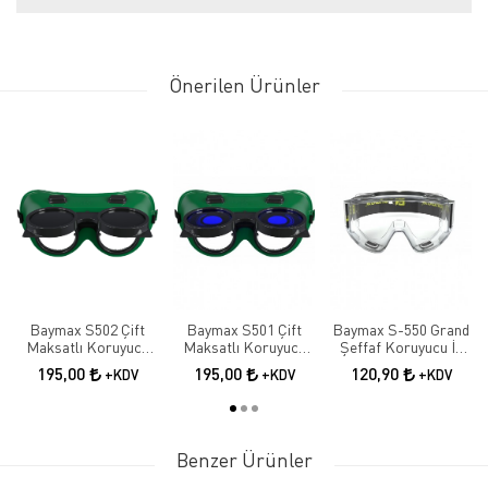
Önerilen Ürünler
Baymax S502 Çift
Baymax S501 Çift
Baymax S-550 Grand
Maksatlı Koruyucu
Maksatlı Koruyucu
Şeffaf Koruyucu İş
Kaynak Gözlüğü |
Kaynak Gözlüğü |
Gözlüğü | Antifog İş
195,00
195,00
120,90
+KDV
+KDV
+KDV
Tam Kapalı İş
Tam Kapalı İş
Güvenliği Gözlüğü
Güvenliği Gözlüğü
Güvenliği Gözlüğü
Benzer Ürünler