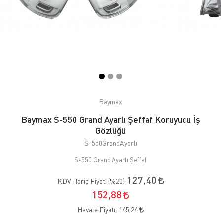
Baymax
Baymax S-550 Grand Ayarlı Şeffaf Koruyucu İş
Gözlüğü
S-550GrandAyarlı
S-550 Grand Ayarlı Şeffaf
127,40
KDV Hariç Fiyatı (
%20
):
152,88
Havale Fiyatı:
145,24