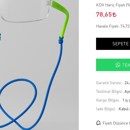
KDV Hariç Fiyatı (
%
78,65
Havale Fiyatı:
74,7
SEPETE
TEK
Garanti Süresi:
24 
Teslimat Bilgisi
Ayn
Kargo Bilgisi:
1 iş
İade Bilgisi:
Fiyatı Düşünce 