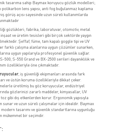
mik tasarıma sahip Baymax koruyucu gözlük modelleri;
ı polikarbon lens yapısı, anti fog buğulanmaz kaplama
eniş görüş açısı sayesinde uzun süreli kullanımlarda
unmaktadır
iği gözlükleri; fabrika, laboratuvar, otomotiv, metal
inşaat ve üretim tesisleri gibi birçok sektörde yaygın
lmektedir. Şeffaf, füme, tam kapalı goggle tipi ve UV
r farklı çalışma alanlarına uygun çözümler sunarken,
arına uygun yapılarıyla profesyonel güvenlik sağlar.
 S-500, S-550 Grand ve BX-2500 serileri dayanıklılık ve
ım özellikleriyle öne çıkmaktadır.
ruyucular
, iş güvenliği ekipmanları arasında fark
arı ve üstün koruma özellikleriyle dikkat çeker.
elerle üretilmiş bu göz koruyucular, endüstriyel
ında gözlerinizi zararlı maddeler, kimyasallar, UV
e toz gibi dış etkenlerden korur. Ergonomik yapısıyla
ım sunar ve uzun süreli çalışmalar için idealdir. Baymax
 modern tasarımı ve güvenlik standartlarına uygunluğu
için mükemmel bir seçimdir.
r: