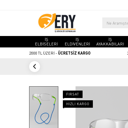
İŞ
İŞ
İŞ
ELBİSELERİ
ELDİVENLERİ
AYAKKABILARI
2000 TL ÜZERİ -
ÜCRETSİZ KARGO
FIRSAT
HIZLI KARGO