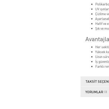
Polikarbo
UV ışınla
Çizilme v
Ayarlanab
Hafif ve 
Şık ve m
Avantajla
Her sektö
Yüksek kal
Uzun süre
İş güvenl
Farklı re
TAKSIT SEÇEN
YORUMLAR
(0)