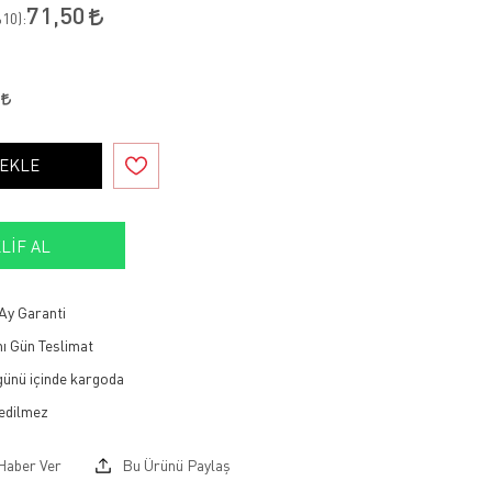
71,50
10
):
2
 EKLE
LIF AL
Ay Garanti
ı Gün Teslimat
 günü içinde kargoda
Haber Ver
Bu Ürünü Paylaş