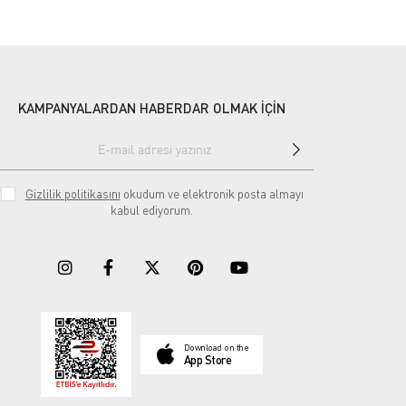
KAMPANYALARDAN HABERDAR OLMAK İÇİN
Gizlilik politikasını
okudum ve elektronik posta almayı
kabul ediyorum.
Download on the
App Store