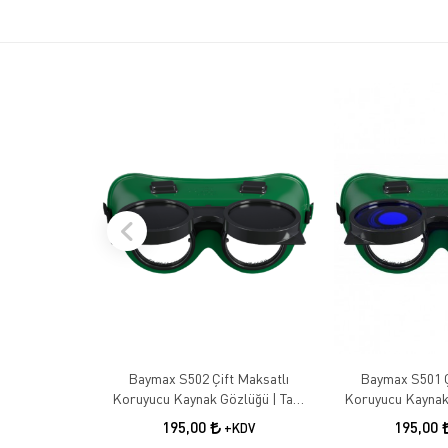
Baymax S502 Çift Maksatlı
Baymax S501 Ç
Koruyucu Kaynak Gözlüğü | Tam
Koruyucu Kaynak
Kapalı İş Güvenliği Gözlüğü
Kapalı İş Güve
195,00
195,00
+KDV