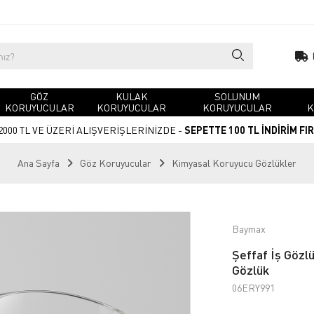
GÖZ
KULAK
SOLUNUM
KORUYUCULAR
KORUYUCULAR
KORUYUCULAR
K
2000 TL VE ÜZERİ ALIŞVERİŞLERİNİZDE -
SEPETTE 100 TL İNDİRİM FI
Ana Sayfa
Göz Koruyucular
Kimyasal Koruyucu Gözlükler
Baymax
Şeffaf İş Gözlü
Gözlük
06ERY991