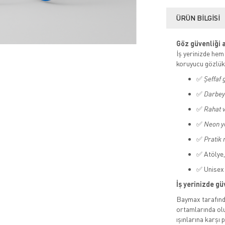
ÜRÜN BILGISI
Göz güvenliği a
İş yerinizde hem
koruyucu gözlük
✅
Şeffaf 
✅
Darbey
✅
Rahat v
✅
Neon ye
✅
Pratik 
✅ Atölye,
✅ Unisex 
İş yerinizde güv
Baymax tarafınd
ortamlarında olu
ışınlarına karşı