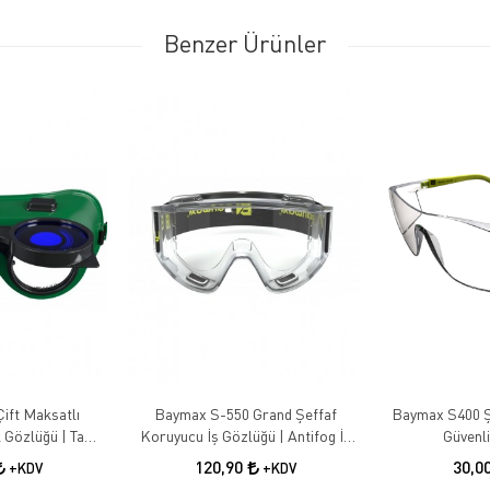
Benzer Ürünler
ift Maksatlı
Baymax S-550 Grand Şeffaf
Baymax S400 Ş
 Gözlüğü | Tam
Koruyucu İş Gözlüğü | Antifog İş
Güvenl
nliği Gözlüğü
Güvenliği Gözlüğü
120,90
30,0
+KDV
+KDV