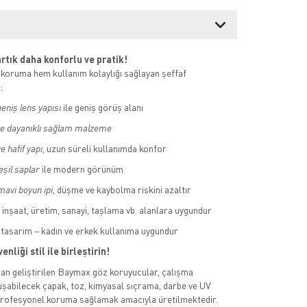
rtık daha konforlu ve pratik!
 koruma hem kullanım kolaylığı sağlayan şeffaf
:
geniş lens yapısı
ile geniş görüş alanı
e dayanıklı sağlam malzeme
e hafif yapı
, uzun süreli kullanımda konfor
şil saplar
ile modern görünüm
mavi boyun ipi
, düşme ve kaybolma riskini azaltır
 inşaat, üretim, sanayi, taşlama vb. alanlara uygundur
tasarım – kadın ve erkek kullanıma uygundur
enliği stil ile birleştirin!
an geliştirilen Baymax göz koruyucular, çalışma
şabilecek çapak, toz, kimyasal sıçrama, darbe ve UV
 profesyonel koruma sağlamak amacıyla üretilmektedir.