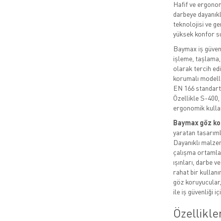
Hafif ve ergono
darbeye dayanıkl
teknolojisi ve g
yüksek konfor s
Baymax iş güvenl
işleme, taşlama, 
olarak tercih edi
korumalı modelle
EN 166 standartl
Özellikle S-400,
ergonomik kullan
Baymax göz ko
yaratan tasarıml
Dayanıklı malzem
çalışma ortamlar
ışınları, darbe v
rahat bir kullan
göz koruyucular,
ile iş güvenliği 
Özellikle