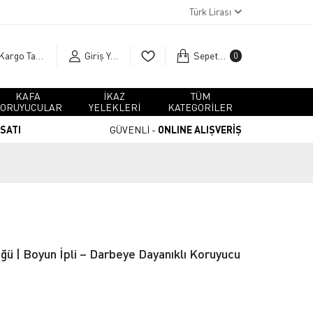
Türk Lirası
Kargo Takip
Giriş Yap
Sepetim
0
KAFA
İKAZ
TÜM
ORUYUCULAR
YELEKLERİ
KATEGORİLER
RSATI
GÜVENLİ -
ONLINE ALIŞVERİŞ
ğü | Boyun İpli – Darbeye Dayanıklı Koruyucu