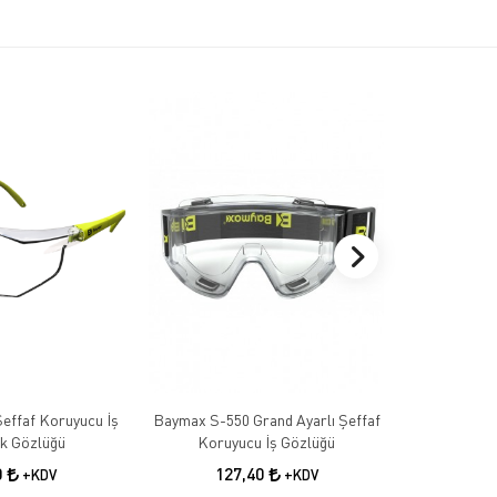
effaf Koruyucu İş
Baymax S-550 Grand Ayarlı Şeffaf
Kaynakçı G
ik Gözlüğü
Koruyucu İş Gözlüğü
0
127,40
49
+KDV
+KDV