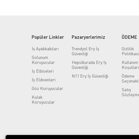
Popüler Linkler
Pazaryerlerimiz
ÖDEME
İş Ayakkabıları
Trendyol Ery İş
Gizlilik
Güvenliği
Politikası
Solunum
Koruyucular
Hepsiburada Ery İş
Kullanım
Güvenliği
Koşulları
İş Elbiseleri
N11 Ery İş Güvenliği
Ödeme
İş Eldivenleri
Seçenekl
Göz Koruyucular
Satış
Sözleşme
Kulak
Koruyucular