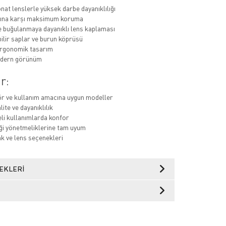
nat lenslerle yüksek darbe dayanıklılığı
rına karşı maksimum koruma
e buğulanmaya dayanıklı lens kaplaması
ilir saplar ve burun köprüsü
ergonomik tasarım
odern görünüm
r:
r ve kullanım amacına uygun modeller
ite ve dayanıklılık
li kullanımlarda konfor
iği yönetmeliklerine tam uyum
nk ve lens seçenekleri
EKLERI