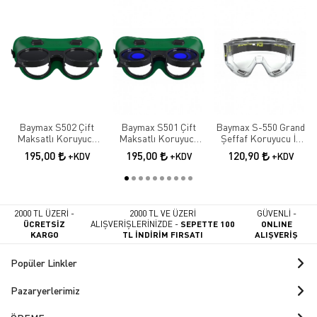
Baymax S502 Çift
Baymax S501 Çift
Baymax S-550 Grand
Maksatlı Koruyucu
Maksatlı Koruyucu
Şeffaf Koruyucu İş
Kaynak Gözlüğü |
Kaynak Gözlüğü |
Gözlüğü | Antifog İş
195,00
195,00
120,90
+KDV
+KDV
+KDV
Tam Kapalı İş
Tam Kapalı İş
Güvenliği Gözlüğü
Güvenliği Gözlüğü
Güvenliği Gözlüğü
2000 TL ÜZERİ -
2000 TL VE ÜZERİ
GÜVENLİ -
ÜCRETSİZ
ALIŞVERİŞLERİNİZDE -
SEPETTE 100
ONLINE
KARGO
TL İNDİRİM FIRSATI
ALIŞVERİŞ
Popüler Linkler
Pazaryerlerimiz