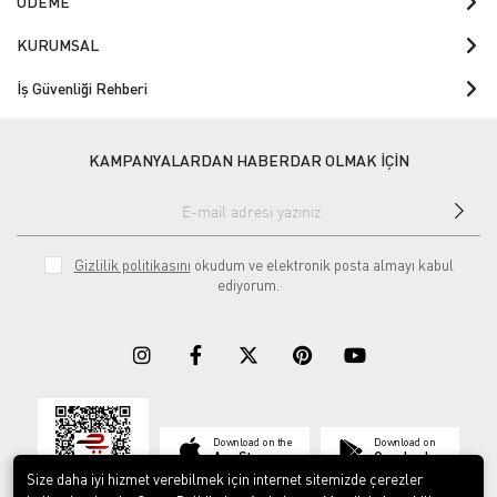
ÖDEME
KURUMSAL
İş Güvenliği Rehberi
KAMPANYALARDAN HABERDAR OLMAK İÇİN
Gizlilik politikasını
okudum ve elektronik posta almayı kabul
ediyorum.
Download on the
Download on
App Store
Google play
Size daha iyi hizmet verebilmek için internet sitemizde çerezler