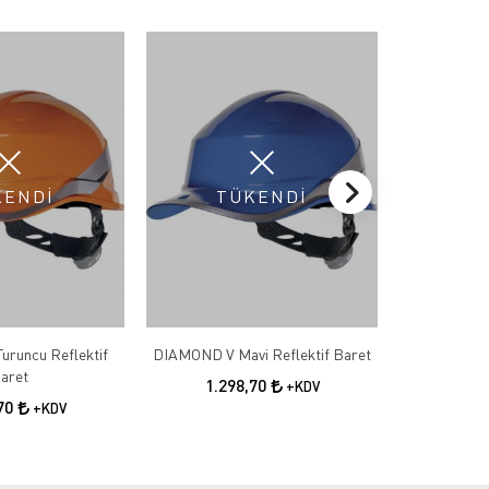
KENDİ
TÜKENDİ
T
runcu Reflektif
DIAMOND V Mavi Reflektif Baret
DIAMOND V S
aret
1.298,70
1.2
+KDV
,70
+KDV