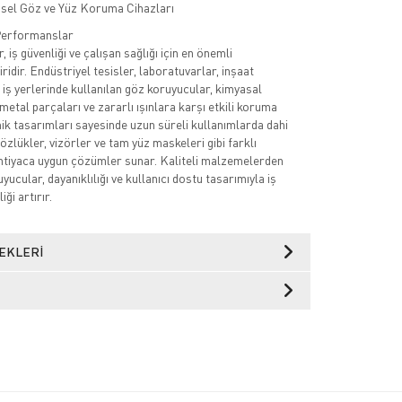
şisel Göz ve Yüz Koruma Cihazları
erformanslar
iş güvenliği ve çalışan sağlığı için en önemli
idir. Endüstriyel tesisler, laboratuvarlar, inşaat
 iş yerlerinde kullanılan göz koruyucular, kimyasal
metal parçaları ve zararlı ışınlara karşı etkili koruma
k tasarımları sayesinde uzun süreli kullanımlarda dahi
özlükler, vizörler ve tam yüz maskeleri gibi farklı
htiyaca uygun çözümler sunar. Kaliteli malzemelerden
yucular, dayanıklılığı ve kullanıcı dostu tasarımıyla iş
ği artırır.
EKLERI