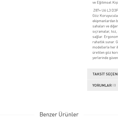
ve Eğitimsel Ki
Z87+ U6 L3 D3
P
Göz Koruyucular, 
ekipmanlardan bir
sahaları ve diğer
sıçramalar, toz, 
sağlar. Ergonomi
rahatlık sunar. G
modellerle her i
üretilen göz koru
yerlerinde güvenli
TAKSIT SEÇEN
YORUMLAR
(0)
Benzer Ürünler