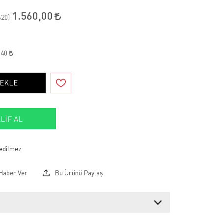
1.560,00
20
):
,40
 EKLE
LIF AL
Haber Ver
Bu Ürünü Paylaş