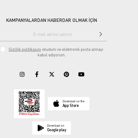
KAMPANYALARDAN HABERDAR OLMAK İÇİN
Gizlilik politikasını
okudum ve elektronik posta almayı
kabul ediyorum.
Download on the
App Store
Download on
Google play