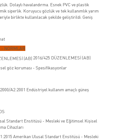
lük. Dolaylı havalandırma. Esnek PVC ve plastik
ik siperlik. Koruyucu gözlük ve tek kullanımlık yarım
yle birlikte kullanılacak şekilde geliştirildi. Geniş
nat
 - NORMLAR
2016/425 DÜZENLEMESİ (AB)
sel göz koruması - Spesifikasyonlar
000/A2:2001 Endüstriyel kullanım amaçlı güneş
DS
:2015 Amerikan Ulusal Standart Enstitüsü - Mesleki