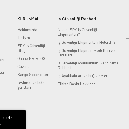
KURUMSAL
İş Güvenliği Rehberi
Hakkımızda
Neden ERY İş Güvenliği
Ekipmanları?
İletişim
İş Güvenliği Ekipmanları Nelerdir?
ERY İş Güvenliği
Blog
İş Güvenliği Ekipman Modelleri ve
Fiyatları
Online KATALOG
eri
İş Güvenliği Ayakkabıları Satın Alma
Güvenlik
Rehberi
si
Kargo Seçenekleri
İş Ayakkabıları ve İş Çizmeleri
Teslimat ve İade
Elbise Baskı Hakkında
Şartları
aktadır.
zi