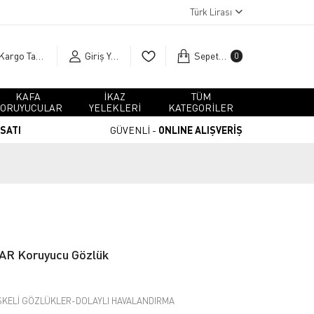
Türk Lirası
Kargo Takip
Giriş Yap
Sepetim
0
KAFA
İKAZ
TÜM
ORUYUCULAR
YELEKLERİ
KATEGORİLER
RSATI
GÜVENLİ -
ONLINE ALIŞVERİŞ
R Koruyucu Gözlük
KELİ GÖZLÜKLER-DOLAYLI HAVALANDIRMA