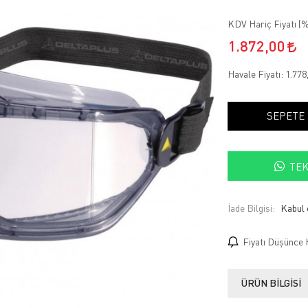
KDV Hariç Fiyatı (
%
1.872,00
Havale Fiyatı:
1.778
SEPETE
TEK
İade Bilgisi:
Fiyatı Düşünce 
ÜRÜN BILGISI