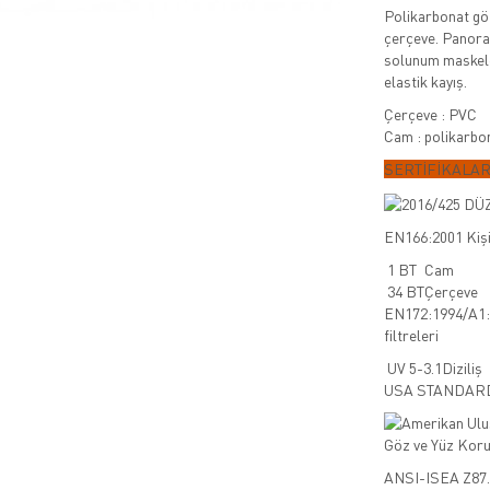
Polikarbonat göz
çerçeve. Panoram
solunum maskeleri
elastik kayış.
Çerçeve : PVC
Cam : polikarbo
SERTİFİKALAR
EN166:2001 Kişi
1 BT
Cam
34 BT
Çerçeve
EN172:1994/A1:2
filtreleri
UV 5-3.1
Diziliş
USA STANDAR
ANSI-ISEA Z87.1