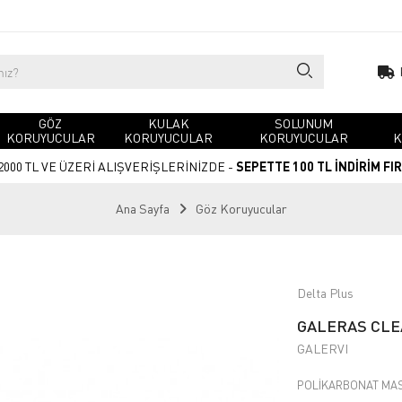
GÖZ
KULAK
SOLUNUM
KORUYUCULAR
KORUYUCULAR
KORUYUCULAR
K
2000 TL VE ÜZERİ ALIŞVERİŞLERİNİZDE -
SEPETTE 100 TL İNDİRİM FI
Ana Sayfa
Göz Koruyucular
Delta Plus
GALERAS CLEA
GALERVI
POLİKARBONAT MAS