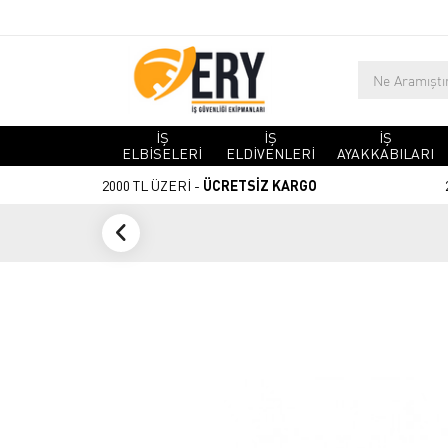
İŞ
İŞ
İŞ
ELBİSELERİ
ELDİVENLERİ
AYAKKABILARI
2000 TL ÜZERİ -
ÜCRETSİZ KARGO