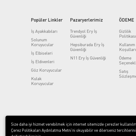
Popüler Linkler
Pazaryerlerimiz
ÖDEME
İş Ayakkabıları
Trendyol Ery İş
Gizlilik
Güvenliği
Politikası
Solunum
Koruyucular
Hepsiburada Ery İş
Kullanım
Güvenliği
Koşulları
İş Elbiseleri
N11 Ery İş Güvenliği
Ödeme
İş Eldivenleri
Seçenekl
Göz Koruyucular
Satış
Sözleşme
Kulak
Koruyucular
Size daha iyi hizmet verebilmek için internet sitemizde çerezler kullanılm
Çerez Politikaları Aydınlatma Metni’ni okuyabilir ve dilerseniz tercihlerini