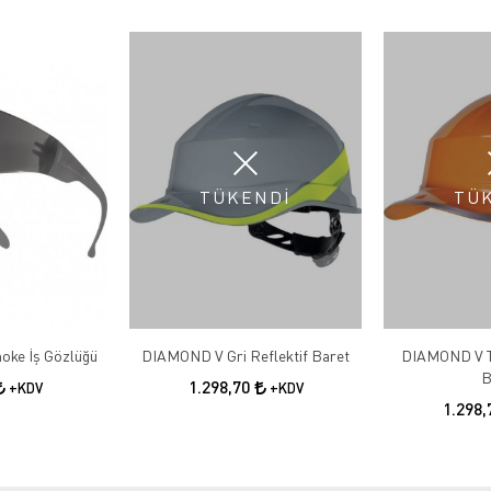
TÜKENDİ
TÜ
oke İş Gözlüğü
DIAMOND V Gri Reflektif Baret
DIAMOND V Tu
B
1.298,70
+KDV
+KDV
1.298