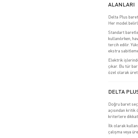
ALANLARI
Delta Plus baret
Her model belirl
Standart baretle
kullanılırken, ha
tercih edilir. Yü
ekstra sabitleme 
Elektrik işlerind
çıkar. Bu tür ba
özel olarak üreti
DELTA PLUS
Doğru baret seçi
açısından kritik
kriterlere dikkat
İlk olarak kullan
çalışma veya üret