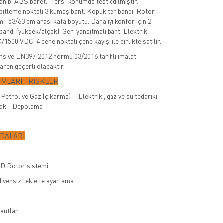
sahibi ABS baret. "Ters" konumda test edilmiştir.
abitleme noktalı 3 kumaş bant. Köpük ter bandı. Rotor
i: 53/63 cm arası kafa boyutu. Daha iyi konfor için 2
bandı (yüksek/alçak). Geri yansıtmalı bant. Elektrik
/1500 VDC. 4 çene noktalı çene kayışı ile birlikte satılır.
s ve EN397:2012 normu 03/2016 tarihli imalat
baren geçerli olacaktır.
MLARI - RİSKLER
Petrol ve Gaz (çıkarma) - Elektrik , gaz ve su tedariki -
 Şok - Depolama
YDALARI
D Rotor sistemi
divensiz tek elle ayarlama
bantlar