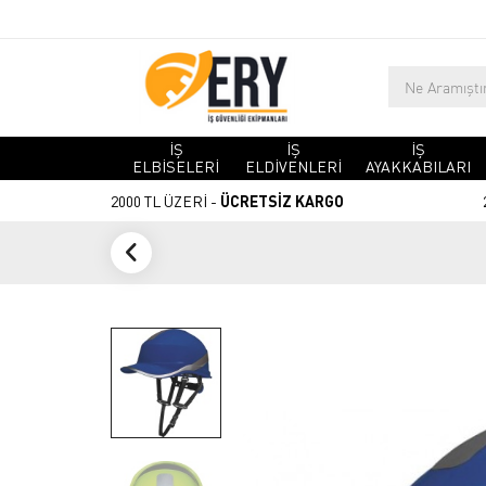
İŞ
İŞ
İŞ
ELBİSELERİ
ELDİVENLERİ
AYAKKABILARI
2000 TL ÜZERİ -
ÜCRETSİZ KARGO