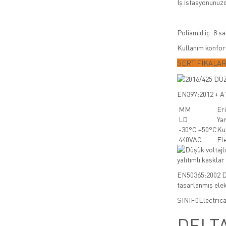
İş istasyonunuzd
Poliamid iç: 8 s
Kullanım konforu
SERTİFİKALA
EN397:2012 + A1
MM
Er
LD
Ya
-30°C +50°C
Kul
440VAC
Ele
EN50365:2002 Dü
tasarlanmış elek
SINIF
0
Electrica
DELT