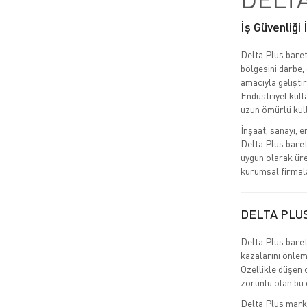
İş Güvenliği
Delta Plus baret
bölgesini darbe,
amacıyla geliştir
Endüstriyel kulla
uzun ömürlü kul
İnşaat, sanayi, e
Delta Plus baret
uygun olarak üre
kurumsal firmala
DELTA PLU
Delta Plus baret,
kazalarını önlem
Özellikle düşen 
zorunlu olan bu e
Delta Plus markas