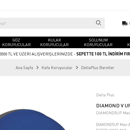
GÖZ
KULAK
SOLUNUM
KORUYUCULAR
KORUYUCULAR
KORUYUCULAR
K
2000 TL VE ÜZERİ ALIŞVERİŞLERİNİZDE -
SEPETTE 100 TL İNDİRİM FI
Ana Sayfa
Kafa Koruyucular
DeltaPlus Baretler
Delta Plus
DIAMOND V UP
DIAMOND5UP Mav
DIAMOND5UP Mavi A