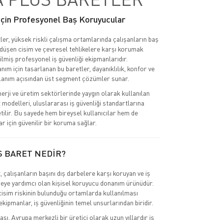
 İçin Profesyonel Baş Koruyucular
ler, yüksek riskli çalışma ortamlarında çalışanların baş
 düşen cisim ve çevresel tehlikelere karşı korumak
ilmiş profesyonel iş güvenliği ekipmanlarıdır.
nım için tasarlanan bu baretler, dayanıklılık, konfor ve
lanım açısından üst segment çözümler sunar.
nerji ve üretim sektörlerinde yaygın olarak kullanılan
 modelleri, uluslararası iş güvenliği standartlarına
tilir. Bu sayede hem bireysel kullanıcılar hem de
r için güvenilir bir koruma sağlar.
S BARET NEDİR?
 çalışanların başını dış darbelere karşı koruyan ve iş
eye yardımcı olan kişisel koruyucu donanım ürünüdür.
cisim riskinin bulunduğu ortamlarda kullanılması
kipmanlar, iş güvenliğinin temel unsurlarından biridir.
ı, Avrupa merkezli bir üretici olarak uzun yıllardır iş