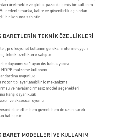
nları üretmekte ve global pazarda geniş bir kullanım
 Bu nedenle marka, kalite ve güvenilirlik açısından
çlü bir konuma sahiptir.
S BARETLERİN TEKNİK ÖZELLİKLERİ
ler, profesyonel kullanım gereksinimlerine uygun
miş teknik özelliklere sahiptir:
rbe dayanımı sağlayan dış kabuk yapısı
 HDPE malzeme kullanımı
andardına uygunluk
a rotor tipi ayarlanabilir iç mekanizma
rmalı ve havalandırmasız model seçenekleri
ına karşı dayanıklılık
 vizör ve aksesuar uyumu
yesinde baretler hem güvenli hem de uzun süreli
un hale gelir.
S BARET MODELLERİ VE KULLANIM