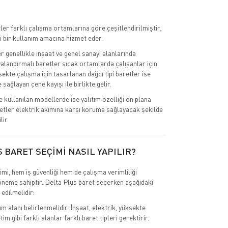
ler farklı çalışma ortamlarına göre çeşitlendirilmiştir.
i bir kullanım amacına hizmet eder.
r genellikle inşaat ve genel sanayi alanlarında
valandırmalı baretler sıcak ortamlarda çalışanlar için
ksekte çalışma için tasarlanan dağcı tipi baretler ise
sağlayan çene kayışı ile birlikte gelir.
e kullanılan modellerde ise yalıtım özelliği ön plana
retler elektrik akımına karşı koruma sağlayacak şekilde
lir.
 BARET SEÇİMİ NASIL YAPILIR?
mi, hem iş güvenliği hem de çalışma verimliliği
 öneme sahiptir. Delta Plus baret seçerken aşağıdaki
 edilmelidir:
ım alanı belirlenmelidir. İnşaat, elektrik, yüksekte
im gibi farklı alanlar farklı baret tipleri gerektirir.