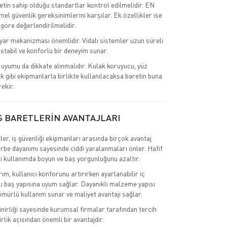
retin sahip olduğu standartlar kontrol edilmelidir. EN
el güvenlik gereksinimlerini karşılar. Ek özellikler ise
 göre değerlendirilmelidir.
ar mekanizması önemlidir. Vidalı sistemler uzun süreli
stabil ve konforlu bir deneyim sunar.
uyumu da dikkate alınmalıdır. Kulak koruyucu, yüz
k gibi ekipmanlarla birlikte kullanılacaksa baretin buna
ekir.
S BARETLERİN AVANTAJLARI
ler, iş güvenliği ekipmanları arasında birçok avantaj
rbe dayanımı sayesinde ciddi yaralanmaları önler. Hafif
li kullanımda boyun ve baş yorgunluğunu azaltır.
m, kullanıcı konforunu artırırken ayarlanabilir iç
 baş yapısına uyum sağlar. Dayanıklı malzeme yapısı
mürlü kullanım sunar ve maliyet avantajı sağlar.
inirliği sayesinde kurumsal firmalar tarafından tercih
irlik açısından önemli bir avantajdır.