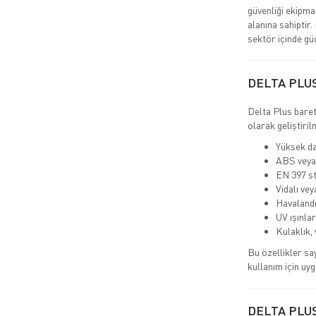
güvenliği ekipma
alanına sahiptir.
sektör içinde gü
DELTA PLU
Delta Plus baret
olarak geliştiril
Yüksek da
ABS veya
EN 397 st
Vidalı vey
Havalandı
UV ışınlar
Kulaklık,
Bu özellikler sa
kullanım için uyg
DELTA PLU