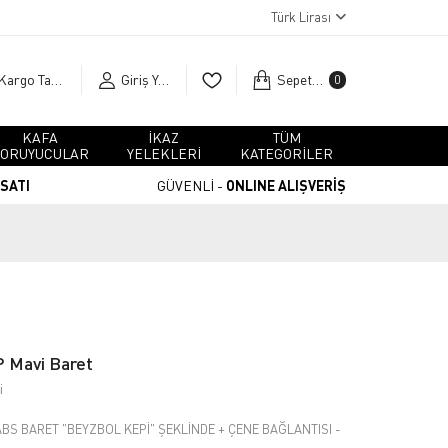
Türk Lirası
Kargo Takip
Giriş Yap
Sepetim
0
KAFA
İKAZ
TÜM
ORUYUCULAR
YELEKLERİ
KATEGORİLER
RSATI
GÜVENLİ -
ONLINE ALIŞVERİŞ
 Mavi Baret
i
BS BARET "BEYZBOL KEPİ" ŞEKLİNDE + ÇENE BAĞLANTISI -