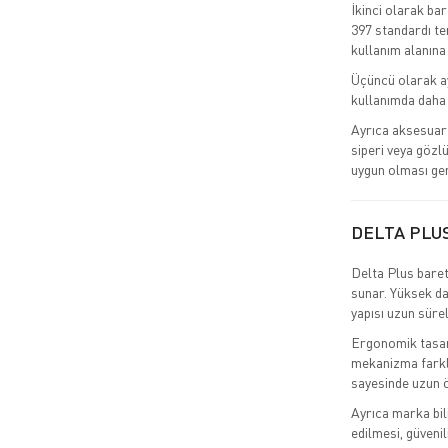
İkinci olarak ba
397 standardı tem
kullanım alanına
Üçüncü olarak ay
kullanımda daha 
Ayrıca aksesuar 
siperi veya gözlü
uygun olması ger
DELTA PLU
Delta Plus baret
sunar. Yüksek da
yapısı uzun süre
Ergonomik tasarı
mekanizma farklı
sayesinde uzun ö
Ayrıca marka bil
edilmesi, güvenil