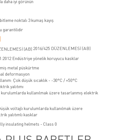
a daha iyi görünün
abitleme noktalı 3 kumaş kayış
 garantilidir
R
2016/425 DÜZENLEMESİ (AB)
:2012 Endüstriye yönelik koruyucu kasklar
imiş metal püskürtme
nal deformasyon
lanım: Çok düşük sıcaklık - -30°C / +50°C
ktrik yalıtımı
şük voltajlı kurulumlarda kullanılmak üzere
trik yalıtımlı kasklar
lly insulating helmets - Class 0
A PLUS BARETLER