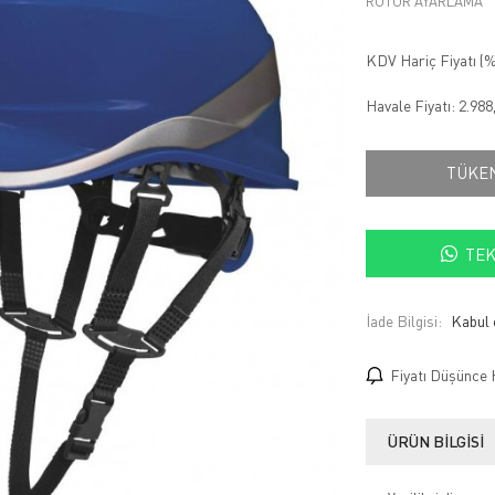
ROTOR AYARLAMA
KDV Hariç Fiyatı (
%
Havale Fiyatı:
2.988
TÜKE
TEK
İade Bilgisi:
Fiyatı Düşünce 
ÜRÜN BILGISI