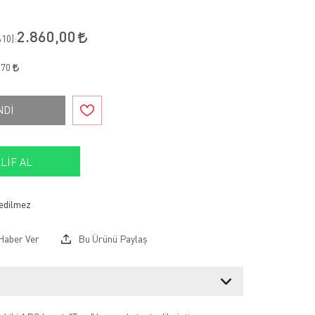
2.860,00
10
):
,70
NDİ
LIF AL
Haber Ver
Bu Ürünü Paylaş