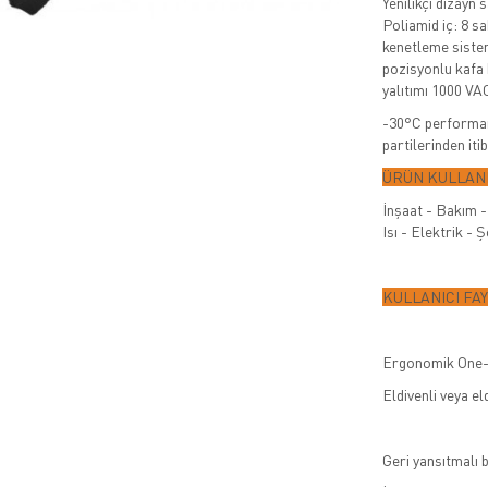
Yenilikçi dizayn 
Poliamid iç: 8 s
kenetleme sistem
pozisyonlu kafa 
yalıtımı 1000 VAC
-30°C performan
partilerinden iti
ÜRÜN KULLANI
İnşaat - Bakım - 
Isı - Elektrik -
KULLANICI FA
Ergonomik One-
Eldivenli veya el
Geri yansıtmalı 