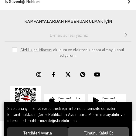
İş Güvenliği Rehberi
KAMPANYALARDAN HABERDAR OLMAK İÇİN
Gizlilik politikasını
okudum ve elektronik posta almayı kabul
ediyorum.
Download on the
Download on
App Store
Google play
Size daha iyi hizmet verebilmek için internet sitemizde çerezler
kullanılmaktadır. Çerez Politikaları Aydınlatma Metni’ni okuyabilir ve
dilerseniz tercihlerinizi değiştirebilirsiniz.
© 2023
ERY İş Güvenliği Ekipmanları
. Tüm hakları saklıdır.
Tercihleri Ayarla
Tümünü Kabul Et