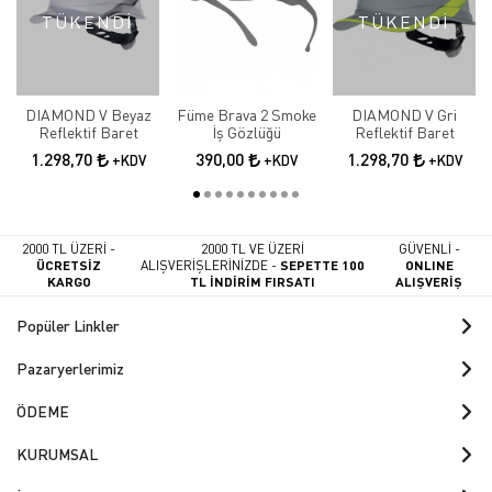
TÜKENDİ
TÜKENDİ
DIAMOND V Beyaz
Füme Brava 2 Smoke
DIAMOND V Gri
Reflektif Baret
İş Gözlüğü
Reflektif Baret
1.298,70
390,00
1.298,70
+KDV
+KDV
+KDV
2000 TL ÜZERİ -
2000 TL VE ÜZERİ
GÜVENLİ -
ÜCRETSİZ
ALIŞVERİŞLERİNİZDE -
SEPETTE 100
ONLINE
KARGO
TL İNDİRİM FIRSATI
ALIŞVERİŞ
Popüler Linkler
Pazaryerlerimiz
ÖDEME
KURUMSAL