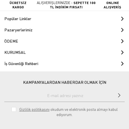
ÜCRETSİZ
ALIŞVERİŞLERİNİZDE -
SEPETTE 100
ONLINE
KARGO
TL İNDİRİM FIRSATI
ALIŞVERİŞ
Popüler Linkler
Pazaryerlerimiz
ÖDEME
KURUMSAL
İş Güvenliği Rehberi
KAMPANYALARDAN HABERDAR OLMAK İÇİN
Gizlilik politikasını
okudum ve elektronik posta almayı kabul
ediyorum.