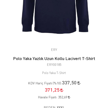
ERY
Polo Yaka Yazlık Uzun Kollu Lacivert T-Shirt
ERY00185
Polo Yaka T-Shirt
337,50
KDV Hariç Fiyatı (
%10
):
371,25
Havale Fiyatı:
352,69
BEDEN:
XXXL