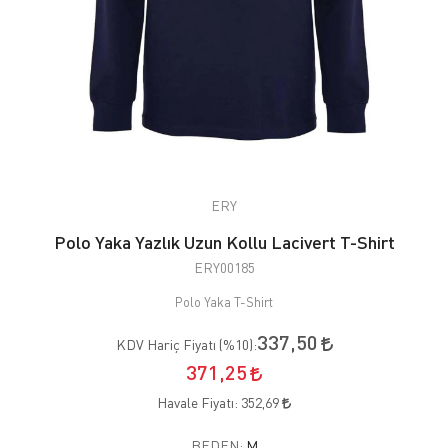
ERY
Polo Yaka Yazlık Uzun Kollu Lacivert T-Shirt
ERY00185
Polo Yaka T-Shirt
337,50
KDV Hariç Fiyatı (
%10
):
371,25
Havale Fiyatı:
352,69
BEDEN:
M