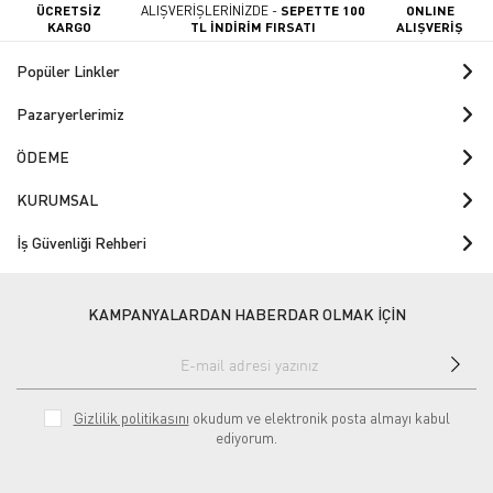
ÜCRETSİZ
ALIŞVERİŞLERİNİZDE -
SEPETTE 100
ONLINE
KARGO
TL İNDİRİM FIRSATI
ALIŞVERİŞ
Popüler Linkler
Pazaryerlerimiz
ÖDEME
KURUMSAL
İş Güvenliği Rehberi
KAMPANYALARDAN HABERDAR OLMAK İÇİN
Gizlilik politikasını
okudum ve elektronik posta almayı kabul
ediyorum.