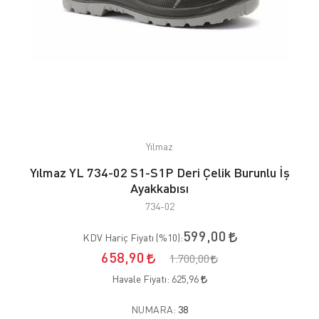
Yılmaz
Yılmaz YL 734-02 S1-S1P Deri Çelik Burunlu İş
Ayakkabısı
734-02
599,00
KDV Hariç Fiyatı (
%10
):
658,90
1.700,00
Havale Fiyatı:
625,96
NUMARA:
38