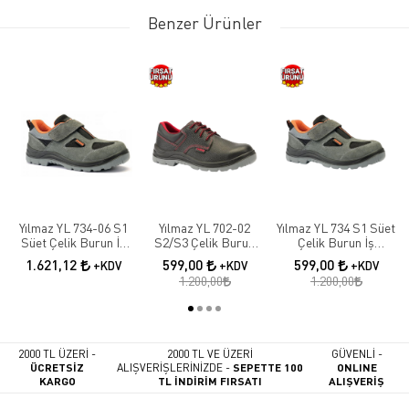
Benzer Ürünler
Yılmaz YL 734-06 S1
Yılmaz YL 702-02
Yılmaz YL 734 S1 Süet
Süet Çelik Burun İş
S2/S3 Çelik Burun
Çelik Burun İş
Ayakkabısı
Deri İş Ayakkabısı
Ayakkabısı
1.621,12
599,00
599,00
+KDV
+KDV
+KDV
1.200,00
1.200,00
2000 TL ÜZERİ -
2000 TL VE ÜZERİ
GÜVENLİ -
ÜCRETSİZ
ALIŞVERİŞLERİNİZDE -
SEPETTE 100
ONLINE
KARGO
TL İNDİRİM FIRSATI
ALIŞVERİŞ