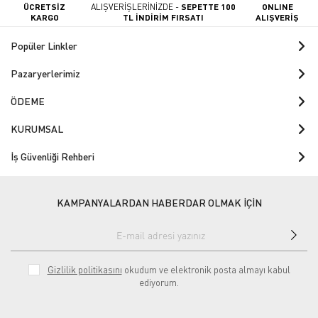
ÜCRETSİZ
ALIŞVERİŞLERİNİZDE -
SEPETTE 100
ONLINE
KARGO
TL İNDİRİM FIRSATI
ALIŞVERİŞ
Popüler Linkler
Pazaryerlerimiz
ÖDEME
KURUMSAL
İş Güvenliği Rehberi
KAMPANYALARDAN HABERDAR OLMAK İÇİN
Gizlilik politikasını
okudum ve elektronik posta almayı kabul
ediyorum.