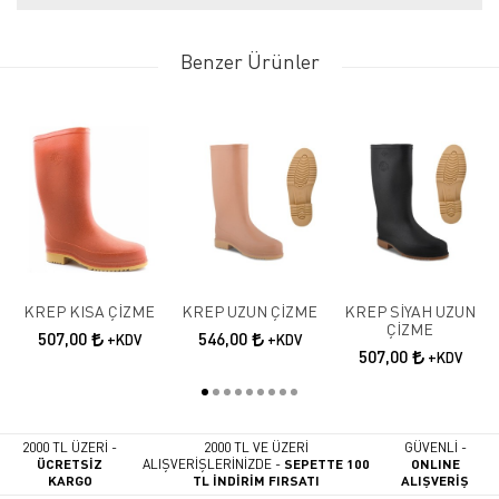
Benzer Ürünler
KREP KISA ÇİZME
KREP UZUN ÇİZME
KREP SİYAH UZUN
ÇİZME
507,00
546,00
+KDV
+KDV
507,00
+KDV
2000 TL ÜZERİ -
2000 TL VE ÜZERİ
GÜVENLİ -
ÜCRETSİZ
ALIŞVERİŞLERİNİZDE -
SEPETTE 100
ONLINE
KARGO
TL İNDİRİM FIRSATI
ALIŞVERİŞ