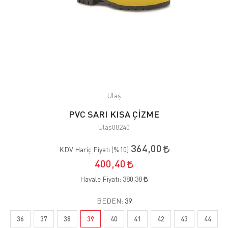
Ulaş
PVC SARI KISA ÇİZME
Ulas08240
364,00
KDV Hariç Fiyatı (
%10
):
400,40
Havale Fiyatı:
380,38
BEDEN:
39
36
37
38
39
40
41
42
43
44