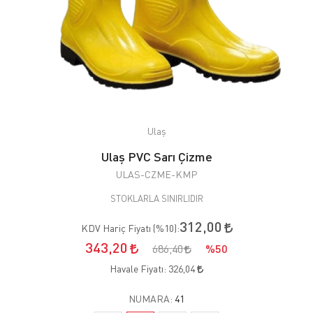
Ulaş
Ulaş PVC Sarı Çizme
ULAS-CZME-KMP
STOKLARLA SINIRLIDIR
312,00
KDV Hariç Fiyatı (
%10
):
343,20
686,40
%50
Havale Fiyatı:
326,04
NUMARA:
41