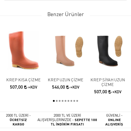
Benzer Ürünler
KREP KISA ÇİZME
KREP UZUN ÇİZME
KREP SİYAH UZUN
ÇİZME
507,00
546,00
+KDV
+KDV
507,00
+KDV
2000 TL ÜZERİ -
2000 TL VE ÜZERİ
GÜVENLİ -
ÜCRETSİZ
ALIŞVERİŞLERİNİZDE -
SEPETTE 100
ONLINE
KARGO
TL İNDİRİM FIRSATI
ALIŞVERİŞ