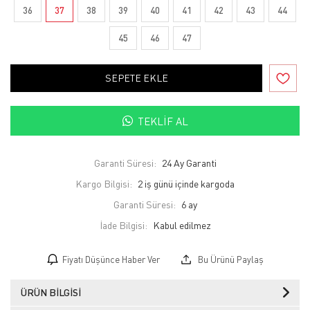
36
37
38
39
40
41
42
43
44
45
46
47
SEPETE EKLE
TEKLIF AL
Garanti Süresi:
24 Ay Garanti
Kargo Bilgisi:
2 iş günü içinde kargoda
Garanti Süresi:
6 ay
İade Bilgisi:
Fiyatı Düşünce Haber Ver
Bu Ürünü Paylaş
ÜRÜN BILGISI