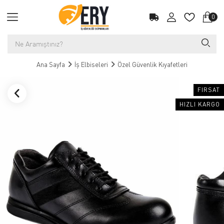
0
Ana Sayfa
İş Elbiseleri
Özel Güvenlik Kıyafetleri
FIRSAT
HIZLI KARGO