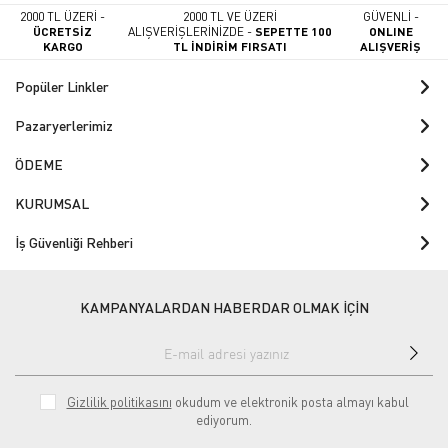
2000 TL ÜZERİ -
2000 TL VE ÜZERİ
GÜVENLİ -
ÜCRETSİZ
ALIŞVERİŞLERİNİZDE -
SEPETTE 100
ONLINE
KARGO
TL İNDİRİM FIRSATI
ALIŞVERİŞ
Popüler Linkler
Pazaryerlerimiz
ÖDEME
KURUMSAL
İş Güvenliği Rehberi
KAMPANYALARDAN HABERDAR OLMAK İÇİN
Gizlilik politikasını
okudum ve elektronik posta almayı kabul
ediyorum.