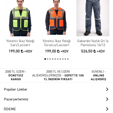
Yönetici İkaz Yeleği
Yönetici İkaz Yeleği
Gabardin Yazlık Gri İş
Sarı/Lacivert
Turuncu/Lacivert
Pantolonu 16/12
199,00
199,00
526,50
+KDV
+KDV
+KDV
2000 TL ÜZERİ -
2000 TL VE ÜZERİ
GÜVENLİ -
ÜCRETSİZ
ALIŞVERİŞLERİNİZDE -
SEPETTE 100
ONLINE
KARGO
TL İNDİRİM FIRSATI
ALIŞVERİŞ
Popüler Linkler
Pazaryerlerimiz
ÖDEME