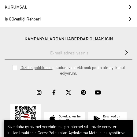
KURUMSAL
İş Güvenliği Rehberi
KAMPANYALARDAN HABERDAR OLMAK İÇİN
Gizlilik politikasını
okudum ve elektronik posta almayı kabul
ediyorum.
Download on the
Download on
App Store
Google play
Size daha iyi hizmet verebilmek için internet sitemizde çerezler
kullanılmaktadır. Çerez Politikaları Aydınlatma Metni’ni okuyabilir ve