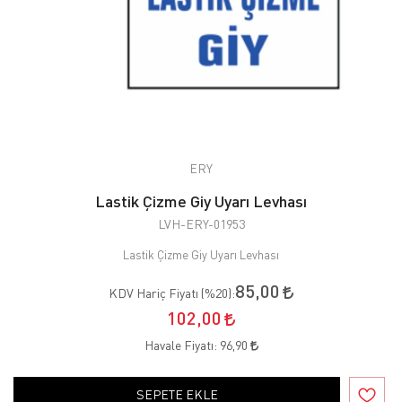
ERY
Lastik Çizme Giy Uyarı Levhası
LVH-ERY-01953
Lastik Çizme Giy Uyarı Levhası
85,00
KDV Hariç Fiyatı (
%20
):
102,00
Havale Fiyatı:
96,90
SEPETE EKLE