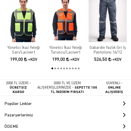
Yönetici İkaz Yeleği
Yönetici İkaz Yeleği
Gabardin Yazlık Gri İş
Sarı/Lacivert
Turuncu/Lacivert
Pantolonu 16/12
199,00
199,00
526,50
+KDV
+KDV
+KDV
2000 TL ÜZERİ -
2000 TL VE ÜZERİ
GÜVENLİ -
ÜCRETSİZ
ALIŞVERİŞLERİNİZDE -
SEPETTE 100
ONLINE
KARGO
TL İNDİRİM FIRSATI
ALIŞVERİŞ
Popüler Linkler
Pazaryerlerimiz
ÖDEME