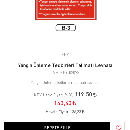
ERY
Yangın Önleme Tedbirleri Talimatı Levhası
LVH-ERY-02078
Yangın Önleme Tedbirleri Talimatı Levhası
119,50
KDV Hariç Fiyatı (
%20
):
143,40
Havale Fiyatı:
136,23
SEPETE EKLE