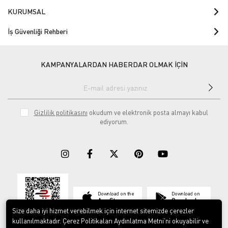
KURUMSAL
İş Güvenliği Rehberi
KAMPANYALARDAN HABERDAR OLMAK İÇİN
Gizlilik politikasını
okudum ve elektronik posta almayı kabul
ediyorum.
Download on the
Download on
App Store
Google play
Size daha iyi hizmet verebilmek için internet sitemizde çerezler
kullanılmaktadır. Çerez Politikaları Aydınlatma Metni’ni okuyabilir ve