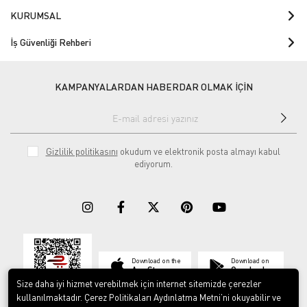
KURUMSAL
İş Güvenliği Rehberi
KAMPANYALARDAN HABERDAR OLMAK İÇİN
Gizlilik politikasını
okudum ve elektronik posta almayı kabul
ediyorum.
Download on the
Download on
App Store
Google play
Size daha iyi hizmet verebilmek için internet sitemizde çerezler
kullanılmaktadır. Çerez Politikaları Aydınlatma Metni’ni okuyabilir ve