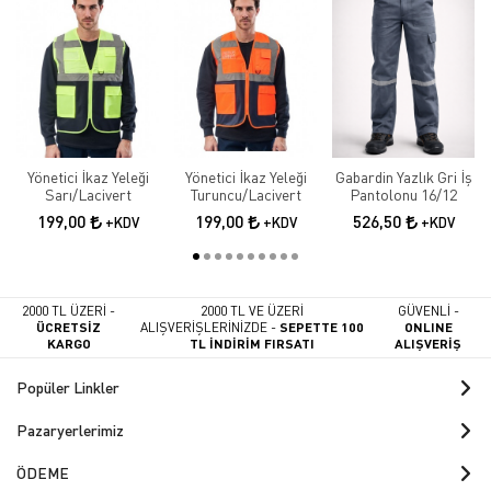
Yönetici İkaz Yeleği
Yönetici İkaz Yeleği
Gabardin Yazlık Gri İş
Sarı/Lacivert
Turuncu/Lacivert
Pantolonu 16/12
199,00
199,00
526,50
+KDV
+KDV
+KDV
2000 TL ÜZERİ -
2000 TL VE ÜZERİ
GÜVENLİ -
ÜCRETSİZ
ALIŞVERİŞLERİNİZDE -
SEPETTE 100
ONLINE
KARGO
TL İNDİRİM FIRSATI
ALIŞVERİŞ
Popüler Linkler
Pazaryerlerimiz
ÖDEME