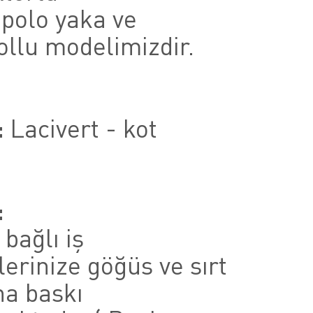
 polo yaka ve
ollu modelimizdir.
:
Lacivert - kot
:
 bağlı iş
lerinize göğüs ve sırt
na baskı