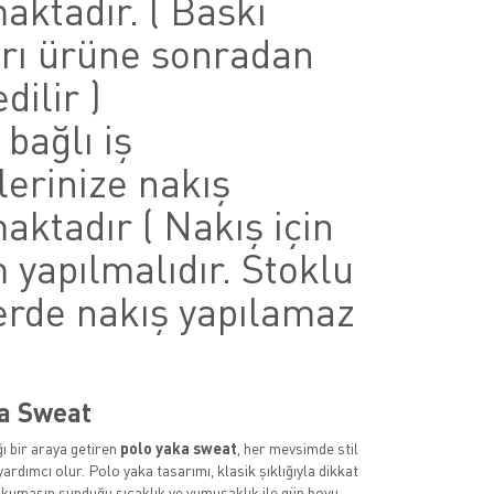
aktadır. ( Baskı
arı ürüne sonradan
dilir )
 bağlı iş
lerinize nakış
aktadır ( Nakış için
 yapılmalıdır. Stoklu
erde nakış yapılamaz
a Sweat
ğı bir araya getiren
polo yaka sweat
, her mevsimde stil
ardımcı olur. Polo yaka tasarımı, klasik şıklığıyla dikkat
kumaşın sunduğu sıcaklık ve yumuşaklık ile gün boyu