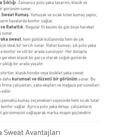
a Şıklığı
: Zamansız polo yaka tasarımı, klasik ve
ir görünüm sunar.
 Sweat Kumaş
: Yumuşak ve sıcak tutan kumaş yapısı,
 serin havalarda konfor sağlar.
 ve Rahatlık
: Regular fit kesimi ile gün boyu hareket
 sunar.
yaka sweat
, hem günlük kullanımda hem de şık
çin ideal bir tercih sunar. Rahat kumaşı, şık polo yaka
le konfor ve stil bir arada sunuluyor. Her dolapta
 gereken klasik bir parça olarak soğuk günlerde
e şıklığı bir arada yaşatır.
hirtler, klasik hoodie veya bisiklet yaka sweat
e daha
kurumsal ve düzenli bir görünüm
sunar. Bu
e firma çalışanları, saha ekipleri ve mağaza personelleri
edilir.
ya pamuklu kumaş seçenekleri sayesinde hem sıcak tutar
konfor sağlar. Ayrıca polo yaka detayı, çalışanların
 görünmesini sağlayarak marka imajını güçlendirir.
a Sweat Avantajları