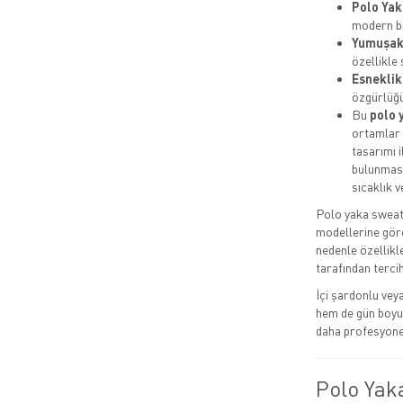
Polo Yak
modern b
Yumuşak
özellikle
Esneklik
özgürlüğü
Bu
polo 
ortamlar i
tasarımı i
bulunması
sıcaklık v
Polo yaka sweats
modellerine gör
nedenle özellikl
tarafından tercih 
İçi şardonlu ve
hem de gün boyu 
daha profesyonel
Polo Yak