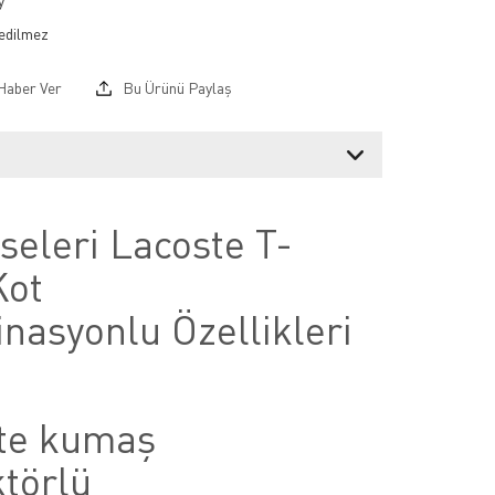
y
Haber Ver
Bu Ürünü Paylaş
iseleri Lacoste T-
Kot
nasyonlu Özellikleri
te kumaş
ktörlü