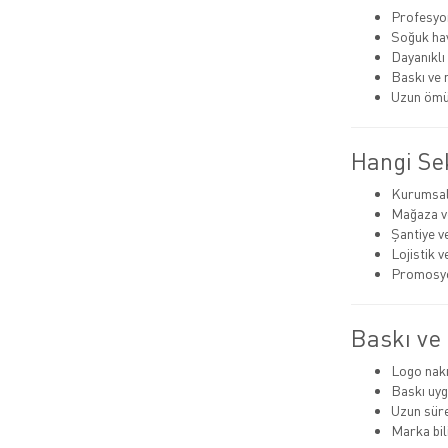
Profesyo
Soğuk hav
Dayanıklı
Baskı ve 
Uzun ömü
Hangi Sek
Kurumsal
Mağaza ve
Şantiye v
Lojistik 
Promosyon
Baskı ve 
Logo nak
Baskı uyg
Uzun süre
Marka bili