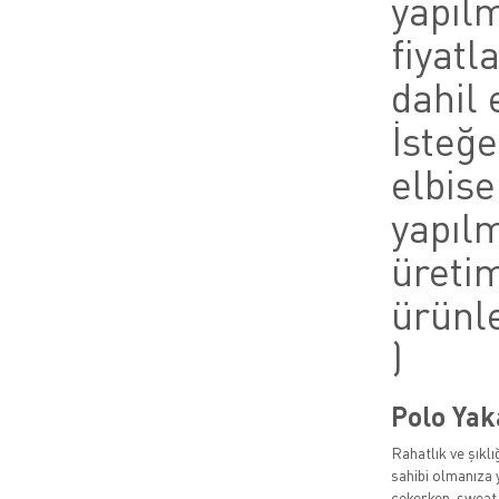
yapılm
fiyatl
dahil e
İsteğe
elbise
yapılm
üretim
ürünl
)
Polo Yak
Rahatlık ve şıklı
sahibi olmanıza y
çekerken, sweat 