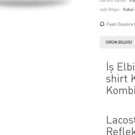
Garanti Süresi:
6 a
İade Bilgisi:
Fiyatı Düşünce 
ÜRÜN BILGISI
İş Elb
shirt 
Kombi
Lacos
Refle