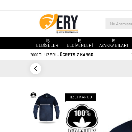
İŞ
İŞ
İŞ
ELBİSELERİ
ELDİVENLERİ
AYAKKABILARI
2000 TL ÜZERİ -
ÜCRETSİZ KARGO
HIZLI KARGO