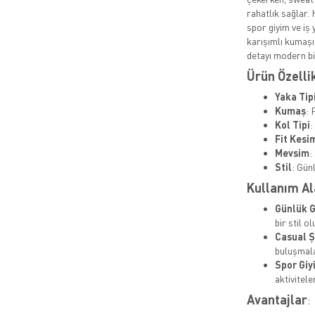
rahatlık sağlar.
spor giyim ve iş 
karışımlı kumaşı,
detayı modern b
Ürün Özelli
Yaka Tip
Kumaş
: 
Kol Tipi
:
Fit Kesi
Mevsim
:
Stil
: Gün
Kullanım Al
Günlük G
bir stil o
Casual Ş
buluşmala
Spor Giy
aktivitele
Avantajlar
: