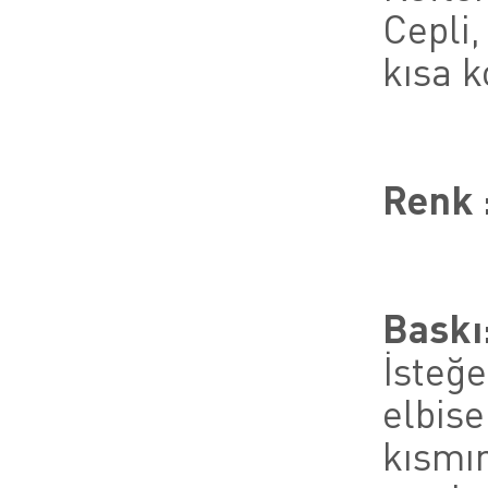
Cepli,
kısa k
Renk 
Baskı
İsteğe
elbise
kısmı