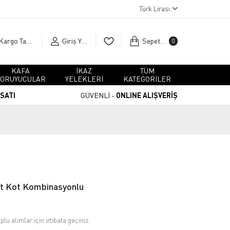
Türk Lirası
Kargo Takip
Giriş Yap
Sepetim
0
KAFA
İKAZ
TÜM
ORUYUCULAR
YELEKLERİ
KATEGORİLER
RSATI
GÜVENLİ -
ONLINE ALIŞVERİŞ
rt Kot Kombinasyonlu
plu alımlar için irtibata geçiniz.