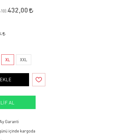
432,00
10
):
44
XL
XXL
 EKLE
LIF AL
Ay Garanti
 günü içinde kargoda