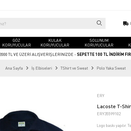
GÖZ
KULAK
SOLUNUM
KORUYUCULAR
KORUYUCULAR
KORUYUCULAR
K
2000 TL VE ÜZERİ ALIŞVERİŞLERİNİZDE -
SEPETTE 100 TL İNDİRİM FI
Ana Sayfa
İş Elbiseleri
TShirt ve Sweat
Polo Yaka Sweat
ERY
Lacoste T-Shi
ERY35599102
Logo baskı yapılır. To