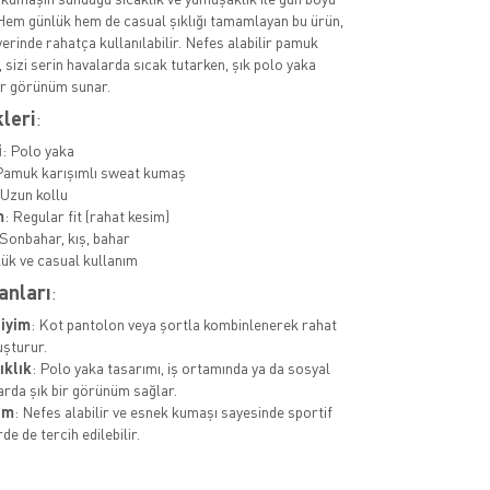
 Hem günlük hem de casual şıklığı tamamlayan bu ürün,
yerinde rahatça kullanılabilir. Nefes alabilir pamuk
 sizi serin havalarda sıcak tutarken, şık polo yaka
ir görünüm sunar.
kleri
:
i
: Polo yaka
Pamuk karışımlı sweat kumaş
 Uzun kollu
m
: Regular fit (rahat kesim)
 Sonbahar, kış, bahar
lük ve casual kullanım
anları
:
iyim
: Kot pantolon veya şortla kombinlenerek rahat
luşturur.
ıklık
: Polo yaka tasarımı, iş ortamında ya da sosyal
rda şık bir görünüm sağlar.
im
: Nefes alabilir ve esnek kumaşı sayesinde sportif
rde de tercih edilebilir.