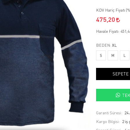
KDV Hariç Fiyatı (
%
475,20
Havale Fiyatı:
451,
BEDEN:
XL
S
M
L
SEPETE
TEK
Garanti Süresi:
24 
Kargo Bilgisi:
2 iş