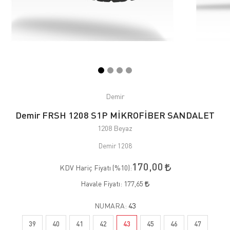
Demir
Demir FRSH 1208 S1P MİKROFİBER SANDALET
1208 Beyaz
Demir 1208
170,00
KDV Hariç Fiyatı (
%10
):
Havale Fiyatı:
177,65
NUMARA:
43
39
40
41
42
43
45
46
47