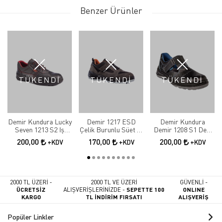
Benzer Ürünler
TÜKENDİ
TÜKENDİ
TÜKENDİ
Demir Kundura Lucky
Demir 1217 ESD
Demir Kundura
Seven 1213 S2 Iş
Çelik Burunlu Süet İş
Demir 1208 S1 Deri
Ayakkabısı
Ayakkabı
Çelik Burunlu Delikli
200,00
170,00
200,00
+KDV
+KDV
+KDV
Sandalet Model Iş
Ayakkabısı
2000 TL ÜZERİ -
2000 TL VE ÜZERİ
GÜVENLİ -
ÜCRETSİZ
ALIŞVERİŞLERİNİZDE -
SEPETTE 100
ONLINE
KARGO
TL İNDİRİM FIRSATI
ALIŞVERİŞ
Popüler Linkler