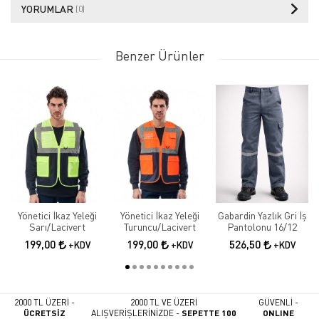
YORUMLAR
(0)
Benzer Ürünler
Yönetici İkaz Yeleği
Yönetici İkaz Yeleği
Gabardin Yazlık Gri İş
Sarı/Lacivert
Turuncu/Lacivert
Pantolonu 16/12
199,00
199,00
526,50
+KDV
+KDV
+KDV
2000 TL ÜZERİ -
2000 TL VE ÜZERİ
GÜVENLİ -
ÜCRETSİZ
ALIŞVERİŞLERİNİZDE -
SEPETTE 100
ONLINE