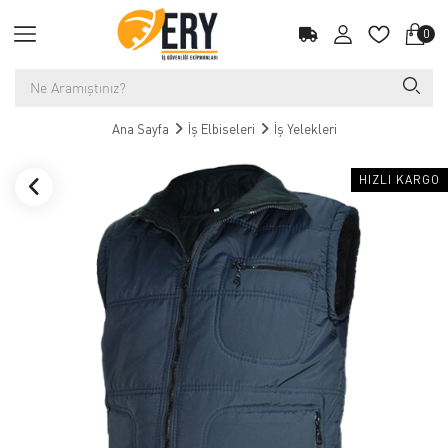
0
Ana Sayfa
İş Elbiseleri
İş Yelekleri
HIZLI KARGO