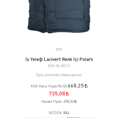
ERY
İş Yeleği Lacivert Renk İçi Polarlı
ERY-90-50111
Toplu alımlarda irtibata geçiniz.
668,25
KDV Hariç Fiyatı (
%10
):
735,08
Havale Fiyatı:
698,32
BEDEN:
XXL