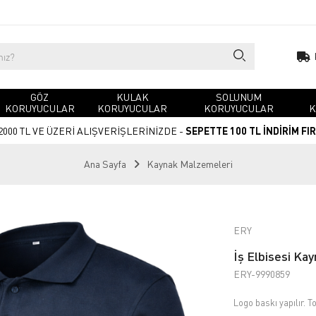
GÖZ
KULAK
SOLUNUM
KORUYUCULAR
KORUYUCULAR
KORUYUCULAR
K
2000 TL VE ÜZERİ ALIŞVERİŞLERİNİZDE -
SEPETTE 100 TL İNDİRİM FI
Ana Sayfa
Kaynak Malzemeleri
ERY
İş Elbisesi Kay
ERY-9990859
Logo baskı yapılır. To