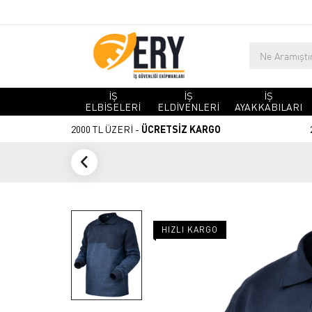
İŞ
İŞ
İŞ
ELBİSELERİ
ELDİVENLERİ
AYAKKABILARI
2000 TL ÜZERİ -
ÜCRETSİZ KARGO
HIZLI KARGO