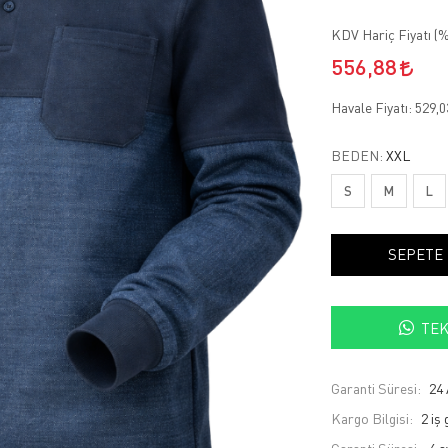
KDV Hariç Fiyatı (
%
556,88
Havale Fiyatı:
529,
BEDEN:
XXL
S
M
L
SEPETE
TEK
Garanti Süresi:
24 
Kargo Bilgisi:
2 iş