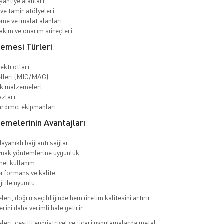
şantiye alanları
ve tamir atölyeleri
eme ve imalat alanları
akım ve onarım süreçleri
emesi Türleri
ektrotları
elleri (MIG/MAG)
ak malzemeleri
zları
rdımcı ekipmanları
emelerinin Avantajları
dayanıklı bağlantı sağlar
ynak yöntemlerine uygunluk
el kullanım
rformans ve kalite
ği ile uyumlu
ri, doğru seçildiğinde hem üretim kalitesini artırır
rini daha verimli hale getirir.
ri, çeşitli endüstriyel ve ticari uygulamalarda metal