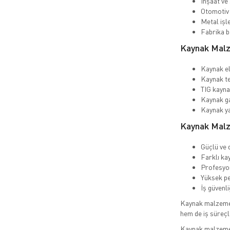
İnşaat ve 
Otomotiv 
Metal işl
Fabrika b
Kaynak Malz
Kaynak el
Kaynak t
TIG kayn
Kaynak ga
Kaynak ya
Kaynak Malz
Güçlü ve 
Farklı ka
Profesyon
Yüksek pe
İş güvenli
Kaynak malzemele
hem de iş süreçle
Kaynak malzemele