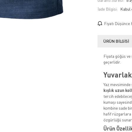
Garanti Süresi:
6 a
İade Bilgisi:
Fiyatı Düşünce 
ÜRÜN BILGISI
Fiyata göğüs ve s
geçerlidir.
Yuvarlak
Yaz mevsiminde ş
kışlık uzun kol
tercih edebilece
kumaşı sayesinde
kombine sade bir
hafif rüzgarlara
özgürlüğü sunar
Ürün Özelli