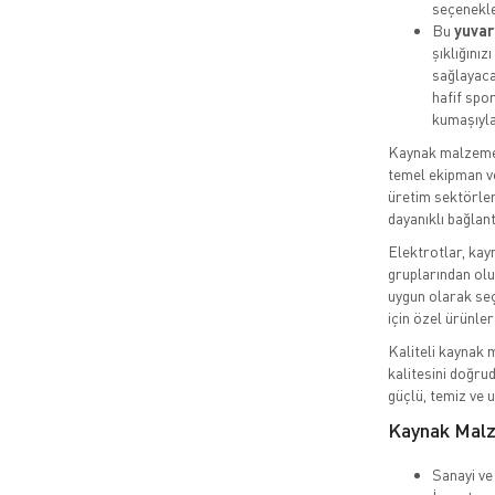
seçenekle
Bu
yuvar
şıklığını
sağlayaca
hafif spor
kumaşıyla
Kaynak malzemele
temel ekipman ve
üretim sektörler
dayanıklı bağlant
Elektrotlar, kayn
gruplarından olu
uygun olarak seç
için özel ürünle
Kaliteli kaynak m
kalitesini doğru
güçlü, temiz ve u
Kaynak Malz
Sanayi ve 