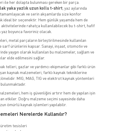
ri ile her dolapta bulunması gereken bir parça.
lak yaka yazlık uzun kollu t-shirt
, yaz aylarında
zı tamamlayacak ve serin akşamlarda size konfor
k ideal bir seçenektir. Hem günlük yaşamda hem de
 aktivitelerinde rahatça kullanılabilecek bu t-shirt, hafif
 yaz boyunca favoriniz olacak.
ri, metal parçaların birleştirilmesinde kullanılan
 sarf ürünlerini kapsar. Sanayi, inşaat, otomotiv ve
inde yaygın olarak kullanılan bu malzemeler, sağlam ve
ılar elde edilmesini sağlar.
ak telleri, gazlar ve yardımcı ekipmanlar gibi farklı ürün
şan kaynak malzemeleri, farklı kaynak tekniklerine
ilmelidir. MIG, MAG, TIG ve elektrot kaynak yöntemleri
r bulunmaktadır.
alzemeleri, hem iş güvenliğini artırır hem de yapılan işin
dan etkiler. Doğru malzeme seçimi sayesinde daha
zun ömürlü kaynak işlemleri yapılabilir.
emeleri Nerelerde Kullanılır?
üretim tesisleri