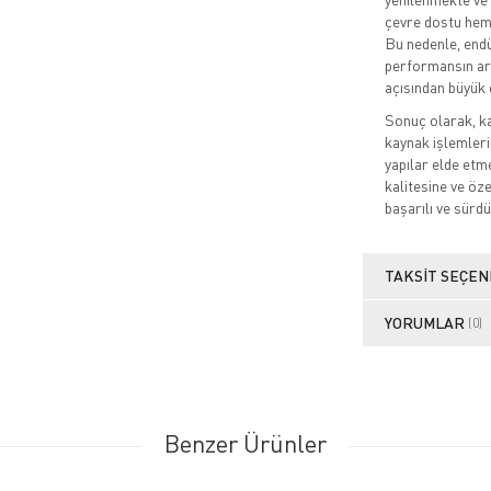
çevre dostu hem 
Bu nedenle, end
performansın art
açısından büyük 
Sonuç olarak, ka
kaynak işlemleri
yapılar elde etm
kalitesine ve öz
başarılı ve sürdü
TAKSIT SEÇEN
YORUMLAR
(0)
Benzer Ürünler