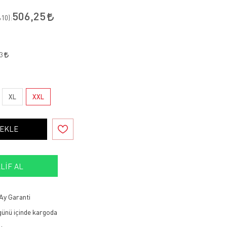
506,25
10
):
03
XL
XXL
 EKLE
LIF AL
Ay Garanti
 günü içinde kargoda