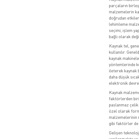
parçaların birleş
malzemelerin kali
doğrudan etkiler
lehimleme malzem
seçimi, işlem ya
bağlı olarak deği
Kaynak tel, gene
kullanılır. Gene
kaynak makineleri
yöntemlerinde kul
ileterek kaynak 
daha düşük sıcakl
elektronik devrel
Kaynak malzemel
faktörlerden bir
paslanmaz çelik 
özel olarak formü
malzemelerinin me
gibi faktörler de
Gelişen teknoloji
yenilenmekte ve 