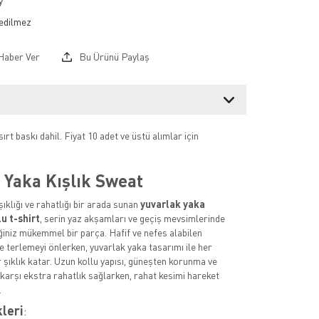
y
Haber Ver
Bu Ürünü Paylaş
ırt baskı dahil. Fiyat 10 adet ve üstü alımlar için
 Yaka Kışlık Sweat
ıklığı ve rahatlığı bir arada sunan
yuvarlak yaka
lu t-shirt
, serin yaz akşamları ve geçiş mevsimlerinde
ğiniz mükemmel bir parça. Hafif ve nefes alabilen
 terlemeyi önlerken, yuvarlak yaka tasarımı ile her
 şıklık katar. Uzun kollu yapısı, güneşten korunma ve
 karşı ekstra rahatlık sağlarken, rahat kesimi hareket
.
kleri
: