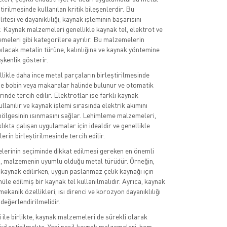
tirilmesinde kullanılan kritik bileşenlerdir. Bu
tesi ve dayanıklılığı, kaynak işleminin başarısını
. Kaynak malzemeleri genellikle kaynak tel, elektrot ve
eleri gibi kategorilere ayrılır. Bu malzemelerin
pılacak metalin türüne, kalınlığına ve kaynak yöntemine
şkenlik gösterir.
llikle daha ince metal parçaların birleştirilmesinde
lde bobin veya makaralar halinde bulunur ve otomatik
nde tercih edilir. Elektrotlar ise farklı kaynak
lanılır ve kaynak işlemi sırasında elektrik akımını
bölgesinin ısınmasını sağlar. Lehimleme malzemeleri,
ıkta çalışan uygulamalar için idealdir ve genellikle
erin birleştirilmesinde tercih edilir.
erinin seçiminde dikkat edilmesi gereken en önemli
i, malzemenin uyumlu olduğu metal türüdür. Örneğin,
kaynak edilirken, uygun paslanmaz çelik kaynağı için
le edilmiş bir kaynak tel kullanılmalıdır. Ayrıca, kaynak
kanik özellikleri, ısı direnci ve korozyon dayanıklılığı
 değerlendirilmelidir.
 ile birlikte, kaynak malzemeleri de sürekli olarak
iyileştirilmekte. Yeni nesil kaynak malzemeleri, hem