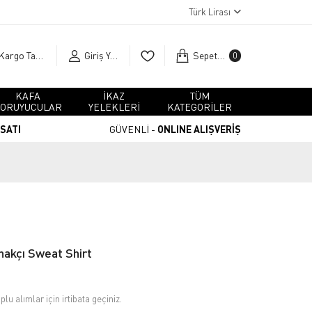
Türk Lirası
Kargo Takip
Giriş Yap
Sepetim
0
KAFA
İKAZ
TÜM
ORUYUCULAR
YELEKLERİ
KATEGORİLER
RSATI
GÜVENLİ -
ONLINE ALIŞVERİŞ
nakçı Sweat Shirt
plu alımlar için irtibata geçiniz.