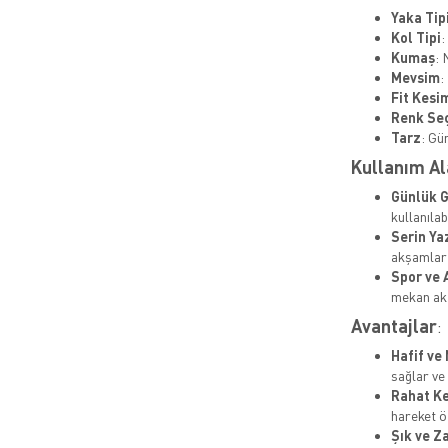
Yaka Tip
Kol Tipi
:
Kumaş
: 
Mevsim
:
Fit Kesi
Renk Se
Tarz
: Gü
Kullanım Al
Günlük G
kullanılabi
Serin Ya
akşamlar 
Spor ve 
mekan akti
Avantajlar
:
Hafif ve
sağlar ve
Rahat K
hareket ö
Şık ve Z