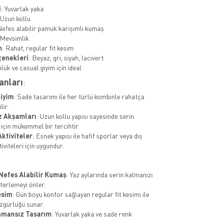
i
: Yuvarlak yaka
 Uzun kollu
Nefes alabilir pamuk karışımlı kumaş
 Mevsimlik
m
: Rahat, regular fit kesim
çenekleri
: Beyaz, gri, siyah, lacivert
nlük ve casual giyim için ideal
anları
:
iyim
: Sade tasarımı ile her türlü kombinle rahatça
lir.
z Akşamları
: Uzun kollu yapısı sayesinde serin
için mükemmel bir tercihtir.
Aktiviteler
: Esnek yapısı ile hafif sporlar veya dış
viteleri için uygundur.
 Nefes Alabilir Kumaş
: Yaz aylarında serin kalmanızı
 terlemeyi önler.
esim
: Gün boyu konfor sağlayan regular fit kesimi ile
zgürlüğü sunar.
amansız Tasarım
: Yuvarlak yaka ve sade renk