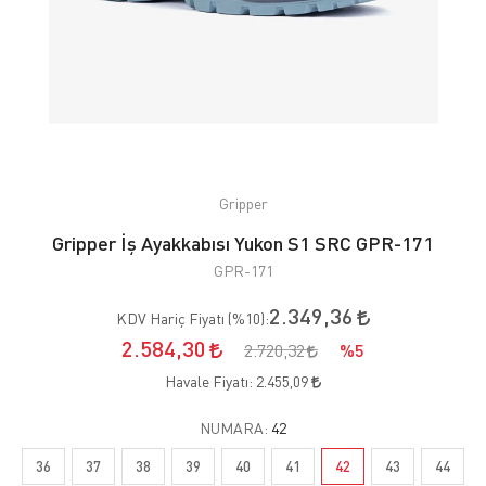
Gripper
Gripper İş Ayakkabısı Yukon S1 SRC GPR-171
GPR-171
2.349,36
KDV Hariç Fiyatı (
%10
):
2.584,30
2.720,32
%5
Havale Fiyatı:
2.455,09
NUMARA:
42
36
37
38
39
40
41
42
43
44