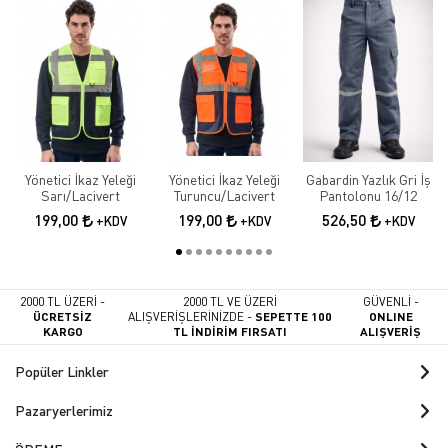
Yönetici İkaz Yeleği
Yönetici İkaz Yeleği
Gabardin Yazlık Gri İş
Sarı/Lacivert
Turuncu/Lacivert
Pantolonu 16/12
199,00
199,00
526,50
+KDV
+KDV
+KDV
2000 TL ÜZERİ -
2000 TL VE ÜZERİ
GÜVENLİ -
ÜCRETSİZ
ALIŞVERİŞLERİNİZDE -
SEPETTE 100
ONLINE
KARGO
TL İNDİRİM FIRSATI
ALIŞVERİŞ
Popüler Linkler
Pazaryerlerimiz