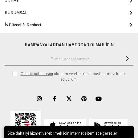
ÖDEME
KURUMSAL
İş Güvenliği Rehberi
KAMPANYALARDAN HABERDAR OLMAK İÇİN
Gizlilik politikasını
okudum ve elektronik posta almayı kabul
ediyorum.
Download on the
Download on
App Store
Google play
Size daha iyi hizmet verebilmek için internet sitemizde çerezler